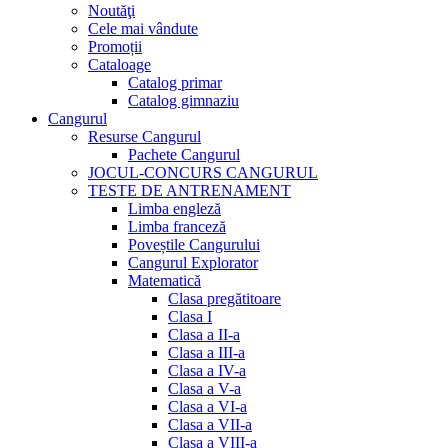
Noutăţi
Cele mai vândute
Promoții
Cataloage
Catalog primar
Catalog gimnaziu
Cangurul
Resurse Cangurul
Pachete Cangurul
JOCUL-CONCURS CANGURUL
TESTE DE ANTRENAMENT
Limba engleză
Limba franceză
Poveștile Cangurului
Cangurul Explorator
Matematică
Clasa pregătitoare
Clasa I
Clasa a II-a
Clasa a III-a
Clasa a IV-a
Clasa a V-a
Clasa a VI-a
Clasa a VII-a
Clasa a VIII-a