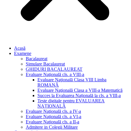
Acasă
Examene
Bacalaureat
Simulare Bacalaureat
GHIDURI BACALAUREAT
Evaluare Naţională cls. a VIII-a
Evaluare Naţională Clasa VIII Limba
ROMANĂ
Evaluare Naţională Clasa a VIII-a Matematică
Succes la Evaluarea Națională la cls. a VIII-a
Teste digitale pentru EVALUAREA
NAȚIONALĂ
Evaluare Naţională cls. a IV-a
Evaluare Naţională cls. a VI-a
Evaluare Naţională cls. a II-a
Admitere in Colegii Militare