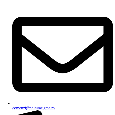
Sari
la
conținut
comenzi@editurasigma.ro