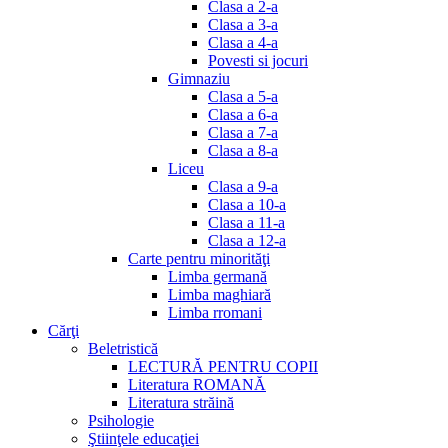
Clasa a 2-a
Clasa a 3-a
Clasa a 4-a
Povesti si jocuri
Gimnaziu
Clasa a 5-a
Clasa a 6-a
Clasa a 7-a
Clasa a 8-a
Liceu
Clasa a 9-a
Clasa a 10-a
Clasa a 11-a
Clasa a 12-a
Carte pentru minorităţi
Limba germană
Limba maghiară
Limba rromani
Cărţi
Beletristică
LECTURĂ PENTRU COPII
Literatura ROMANĂ
Literatura străină
Psihologie
Ştiinţele educaţiei