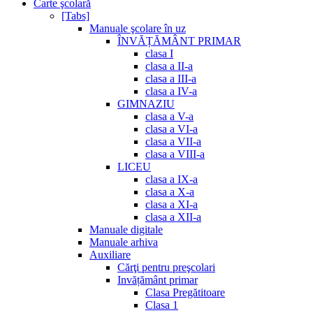
Carte şcolară
[Tabs]
Manuale şcolare în uz
ÎNVĂȚĂMÂNT PRIMAR
clasa I
clasa a II-a
clasa a III-a
clasa a IV-a
GIMNAZIU
clasa a V-a
clasa a VI-a
clasa a VII-a
clasa a VIII-a
LICEU
clasa a IX-a
clasa a X-a
clasa a XI-a
clasa a XII-a
Manuale digitale
Manuale arhiva
Auxiliare
Cărţi pentru preşcolari
Invățământ primar
Clasa Pregătitoare
Clasa 1