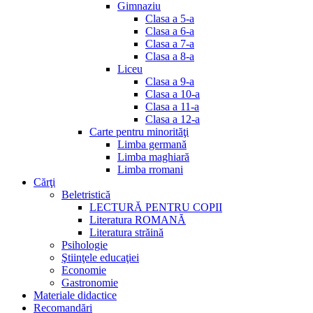
Gimnaziu
Clasa a 5-a
Clasa a 6-a
Clasa a 7-a
Clasa a 8-a
Liceu
Clasa a 9-a
Clasa a 10-a
Clasa a 11-a
Clasa a 12-a
Carte pentru minorităţi
Limba germană
Limba maghiară
Limba rromani
Cărţi
Beletristică
LECTURĂ PENTRU COPII
Literatura ROMANĂ
Literatura străină
Psihologie
Ştiinţele educaţiei
Economie
Gastronomie
Materiale didactice
Recomandări