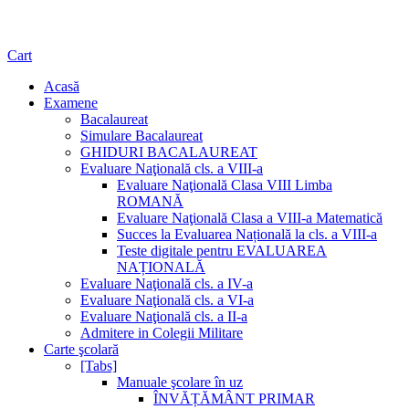
Cart
Acasă
Examene
Bacalaureat
Simulare Bacalaureat
GHIDURI BACALAUREAT
Evaluare Naţională cls. a VIII-a
Evaluare Naţională Clasa VIII Limba
ROMANĂ
Evaluare Naţională Clasa a VIII-a Matematică
Succes la Evaluarea Națională la cls. a VIII-a
Teste digitale pentru EVALUAREA
NAȚIONALĂ
Evaluare Naţională cls. a IV-a
Evaluare Naţională cls. a VI-a
Evaluare Naţională cls. a II-a
Admitere in Colegii Militare
Carte şcolară
[Tabs]
Manuale şcolare în uz
ÎNVĂȚĂMÂNT PRIMAR