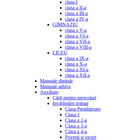
clasa I
clasa a II-a
clasa a III-a
clasa a IV-a
GIMNAZIU
clasa a V-a
clasa a VI-a
clasa a VII-a
clasa a VIII-a
LICEU
clasa a IX-a
clasa a X-a
clasa a XI-a
clasa a XII-a
Manuale digitale
Manuale arhiva
Auxiliare
Cărţi pentru preşcolari
Invățământ primar
Clasa Pregătitoare
Clasa 1
Clasa a 2-a
Clasa a 3-a
Clasa a 4-a
Povesti si jocuri