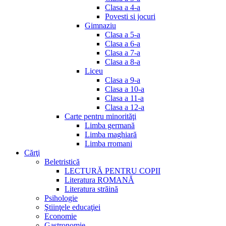
Clasa a 4-a
Povesti si jocuri
Gimnaziu
Clasa a 5-a
Clasa a 6-a
Clasa a 7-a
Clasa a 8-a
Liceu
Clasa a 9-a
Clasa a 10-a
Clasa a 11-a
Clasa a 12-a
Carte pentru minorităţi
Limba germană
Limba maghiară
Limba rromani
Cărţi
Beletristică
LECTURĂ PENTRU COPII
Literatura ROMANĂ
Literatura străină
Psihologie
Ştiinţele educaţiei
Economie
Gastronomie