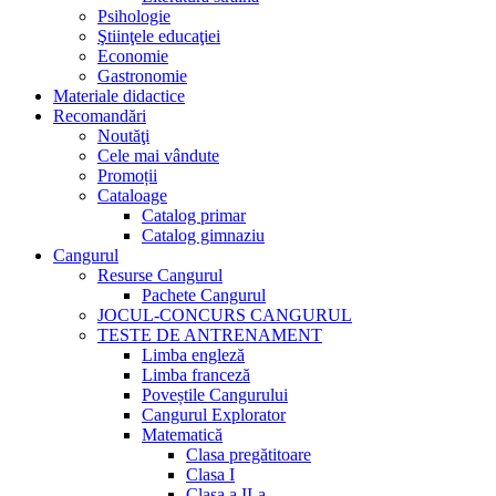
Psihologie
Ştiinţele educaţiei
Economie
Gastronomie
Materiale didactice
Recomandări
Noutăţi
Cele mai vândute
Promoții
Cataloage
Catalog primar
Catalog gimnaziu
Cangurul
Resurse Cangurul
Pachete Cangurul
JOCUL-CONCURS CANGURUL
TESTE DE ANTRENAMENT
Limba engleză
Limba franceză
Poveștile Cangurului
Cangurul Explorator
Matematică
Clasa pregătitoare
Clasa I
Clasa a II-a