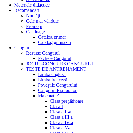
Materiale didactice
Recomandări
Noutăţi
Cele mai vândute
Promoții
Cataloage
Catalog primar
Catalog gimnaziu
Cangurul
Resurse Cangurul
Pachete Cangurul
JOCUL-CONCURS CANGURUL
TESTE DE ANTRENAMENT
Limba engleză
Limba franceză
Poveștile Cangurului
Cangurul Explorator
Matematică
Clasa pregătitoare
Clasa I
Clasa a II-a
Clasa a III-a
Clasa a IV-a
Clasa a V-a