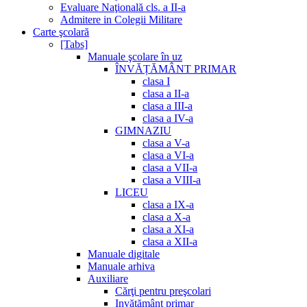
Evaluare Naţională cls. a II-a
Admitere in Colegii Militare
Carte şcolară
[Tabs]
Manuale şcolare în uz
ÎNVĂȚĂMÂNT PRIMAR
clasa I
clasa a II-a
clasa a III-a
clasa a IV-a
GIMNAZIU
clasa a V-a
clasa a VI-a
clasa a VII-a
clasa a VIII-a
LICEU
clasa a IX-a
clasa a X-a
clasa a XI-a
clasa a XII-a
Manuale digitale
Manuale arhiva
Auxiliare
Cărţi pentru preşcolari
Invățământ primar