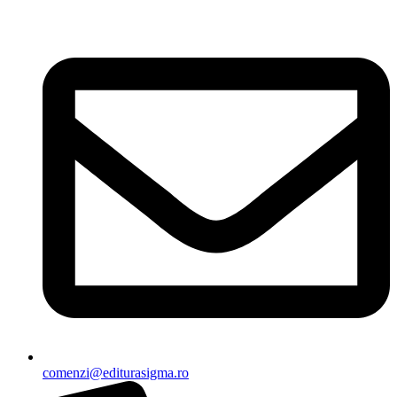
Sari
la
conținut
comenzi@editurasigma.ro