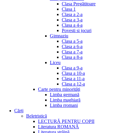
Clasa Pregătitoare
Clasa 1
Clasa a 2-a
Clasa a 3-a
Clasa a 4-a
Povesti si jocuri
Gimnaziu
Clasa a 5-a
Clasa a 6-a
Clasa a 7-a
Clasa a 8-a
Liceu
Clasa a 9-a
Clasa a 10-a
Clasa a 11-a
Clasa a 12-a
Carte pentru minorităţi
Limba germană
Limba maghiară
Limba rromani
Cărţi
Beletristică
LECTURĂ PENTRU COPII
Literatura ROMANĂ
Literatura străină