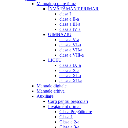
Manuale şcolare în uz
ÎNVĂȚĂMÂNT PRIMAR
clasa I
clasa a II-a
clasa a III-a
clasa a IV-a
GIMNAZIU
clasa a V-a
clasa a VI-a
clasa a VII-a
clasa a VIII-a
LICEU
clasa a IX-a
clasa a X-a
clasa a XI-a
clasa a XII-a
Manuale digitale
Manuale arhiva
Auxiliare
Cărţi pentru preşcolari
Invățământ primar
Clasa Pregătitoare
Clasa 1
Clasa a 2-a
Clasa a 3-a