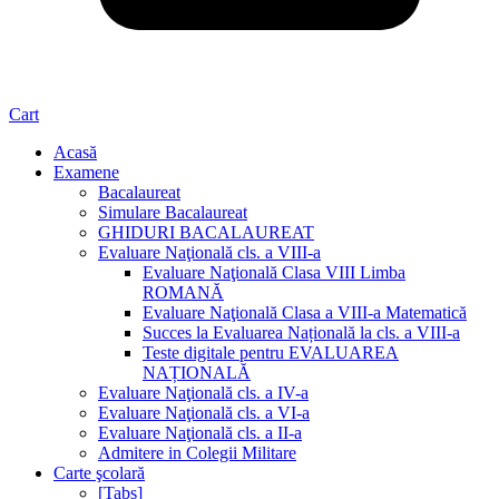
Cart
Acasă
Examene
Bacalaureat
Simulare Bacalaureat
GHIDURI BACALAUREAT
Evaluare Naţională cls. a VIII-a
Evaluare Naţională Clasa VIII Limba
ROMANĂ
Evaluare Naţională Clasa a VIII-a Matematică
Succes la Evaluarea Națională la cls. a VIII-a
Teste digitale pentru EVALUAREA
NAȚIONALĂ
Evaluare Naţională cls. a IV-a
Evaluare Naţională cls. a VI-a
Evaluare Naţională cls. a II-a
Admitere in Colegii Militare
Carte şcolară
[Tabs]