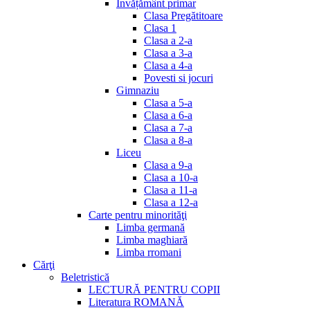
Invățământ primar
Clasa Pregătitoare
Clasa 1
Clasa a 2-a
Clasa a 3-a
Clasa a 4-a
Povesti si jocuri
Gimnaziu
Clasa a 5-a
Clasa a 6-a
Clasa a 7-a
Clasa a 8-a
Liceu
Clasa a 9-a
Clasa a 10-a
Clasa a 11-a
Clasa a 12-a
Carte pentru minorităţi
Limba germană
Limba maghiară
Limba rromani
Cărţi
Beletristică
LECTURĂ PENTRU COPII
Literatura ROMANĂ