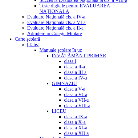
Succes la Evaluarea Națională la cls. a VIII-a
Teste digitale pentru EVALUAREA
NAȚIONALĂ
Evaluare Naţională cls. a IV-a
Evaluare Naţională cls. a VI-a
Evaluare Naţională cls. a II-a
Admitere in Colegii Militare
Carte şcolară
[Tabs]
Manuale şcolare în uz
ÎNVĂȚĂMÂNT PRIMAR
clasa I
clasa a II-a
clasa a III-a
clasa a IV-a
GIMNAZIU
clasa a V-a
clasa a VI-a
clasa a VII-a
clasa a VIII-a
LICEU
clasa a IX-a
clasa a X-a
clasa a XI-a
clasa a XII-a