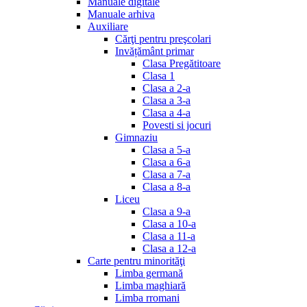
Manuale digitale
Manuale arhiva
Auxiliare
Cărţi pentru preşcolari
Invățământ primar
Clasa Pregătitoare
Clasa 1
Clasa a 2-a
Clasa a 3-a
Clasa a 4-a
Povesti si jocuri
Gimnaziu
Clasa a 5-a
Clasa a 6-a
Clasa a 7-a
Clasa a 8-a
Liceu
Clasa a 9-a
Clasa a 10-a
Clasa a 11-a
Clasa a 12-a
Carte pentru minorităţi
Limba germană
Limba maghiară
Limba rromani