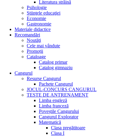
Literatura străină
Psihologie
Ştiinţele educaţiei
Economie
Gastronomie
Materiale didactice
Recomandări
Noutăţi
Cele mai vândute
Promoții
Cataloage
Catalog primar
Catalog gimnaziu
Cangurul
Resurse Cangurul
Pachete Cangurul
JOCUL-CONCURS CANGURUL
TESTE DE ANTRENAMENT
Limba engleză
Limba franceză
Poveștile Cangurului
Cangurul Explorator
Matematică
Clasa pregătitoare
Clasa I