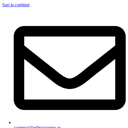
Sari la conținut
comenzi@editurasigma.ro