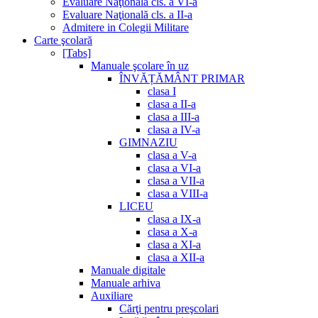
Evaluare Naţională cls. a VI-a
Evaluare Naţională cls. a II-a
Admitere in Colegii Militare
Carte şcolară
[Tabs]
Manuale şcolare în uz
ÎNVĂȚĂMÂNT PRIMAR
clasa I
clasa a II-a
clasa a III-a
clasa a IV-a
GIMNAZIU
clasa a V-a
clasa a VI-a
clasa a VII-a
clasa a VIII-a
LICEU
clasa a IX-a
clasa a X-a
clasa a XI-a
clasa a XII-a
Manuale digitale
Manuale arhiva
Auxiliare
Cărţi pentru preşcolari