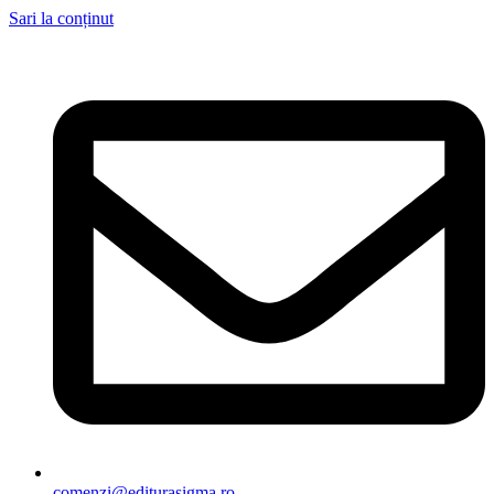
Sari la conținut
comenzi@editurasigma.ro