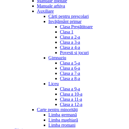
Manuale digitale
Manuale arhiva
Auxiliare
Cărţi pentru preşcolari
Invățământ primar
Clasa Pregătitoare
Clasa 1
Clasa a 2-a
Clasa a 3-a
Clasa a 4-a
Povesti si jocuri
Gimnaziu
Clasa a 5-a
Clasa a 6-a
Clasa a 7-a
Clasa a 8-a
Liceu
Clasa a 9-a
Clasa a 10-a
Clasa a 11-a
Clasa a 12-a
Carte pentru minorităţi
Limba germană
Limba maghiară
Limba rromani