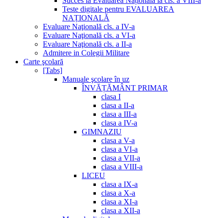
Succes la Evaluarea Națională la cls. a VIII-a
Teste digitale pentru EVALUAREA
NAȚIONALĂ
Evaluare Naţională cls. a IV-a
Evaluare Naţională cls. a VI-a
Evaluare Naţională cls. a II-a
Admitere in Colegii Militare
Carte şcolară
[Tabs]
Manuale şcolare în uz
ÎNVĂȚĂMÂNT PRIMAR
clasa I
clasa a II-a
clasa a III-a
clasa a IV-a
GIMNAZIU
clasa a V-a
clasa a VI-a
clasa a VII-a
clasa a VIII-a
LICEU
clasa a IX-a
clasa a X-a
clasa a XI-a
clasa a XII-a