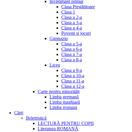
Invățământ primar
Clasa Pregătitoare
Clasa 1
Clasa a 2-a
Clasa a 3-a
Clasa a 4-a
Povesti si jocuri
Gimnaziu
Clasa a 5-a
Clasa a 6-a
Clasa a 7-a
Clasa a 8-a
Liceu
Clasa a 9-a
Clasa a 10-a
Clasa a 11-a
Clasa a 12-a
Carte pentru minorităţi
Limba germană
Limba maghiară
Limba rromani
Cărţi
Beletristică
LECTURĂ PENTRU COPII
Literatura ROMANĂ