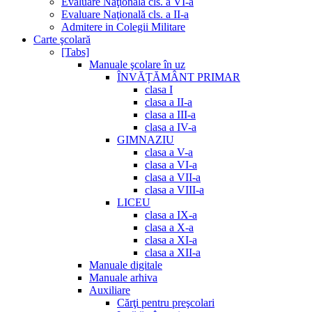
Evaluare Naţională cls. a VI-a
Evaluare Naţională cls. a II-a
Admitere in Colegii Militare
Carte şcolară
[Tabs]
Manuale şcolare în uz
ÎNVĂȚĂMÂNT PRIMAR
clasa I
clasa a II-a
clasa a III-a
clasa a IV-a
GIMNAZIU
clasa a V-a
clasa a VI-a
clasa a VII-a
clasa a VIII-a
LICEU
clasa a IX-a
clasa a X-a
clasa a XI-a
clasa a XII-a
Manuale digitale
Manuale arhiva
Auxiliare
Cărţi pentru preşcolari