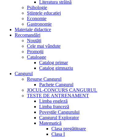
Literatura străină
Psihologie
Ştiinţele educaţiei
Economie
Gastronomie
Materiale didactice
Recomandări
Noutăţi
Cele mai vândute
Promoții
Cataloage
Catalog primar
Catalog gimnaziu
Cangurul
Resurse Cangurul
Pachete Cangurul
JOCUL-CONCURS CANGURUL
TESTE DE ANTRENAMENT
Limba engleză
Limba franceză
Poveștile Cangurului
Cangurul Explorator
Matematică
Clasa pregătitoare
Clasa I