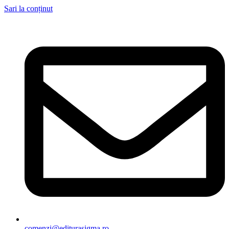
Sari la conținut
comenzi@editurasigma.ro