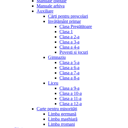
Manuale digitale
Manuale arhiva
Auxiliare
Cărţi pentru preşcolari
Invățământ primar
Clasa Pregătitoare
Clasa 1
Clasa a 2-a
Clasa a 3-a
Clasa a 4-a
Povesti si jocuri
Gimnaziu
Clasa a 5-a
Clasa a 6-a
Clasa a 7-a
Clasa a 8-a
Liceu
Clasa a 9-a
Clasa a 10-a
Clasa a 11-a
Clasa a 12-a
Carte pentru minorităţi
Limba germană
Limba maghiară
Limba rromani