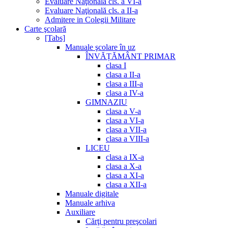
Evaluare Naţională cls. a VI-a
Evaluare Naţională cls. a II-a
Admitere in Colegii Militare
Carte şcolară
[Tabs]
Manuale şcolare în uz
ÎNVĂȚĂMÂNT PRIMAR
clasa I
clasa a II-a
clasa a III-a
clasa a IV-a
GIMNAZIU
clasa a V-a
clasa a VI-a
clasa a VII-a
clasa a VIII-a
LICEU
clasa a IX-a
clasa a X-a
clasa a XI-a
clasa a XII-a
Manuale digitale
Manuale arhiva
Auxiliare
Cărţi pentru preşcolari