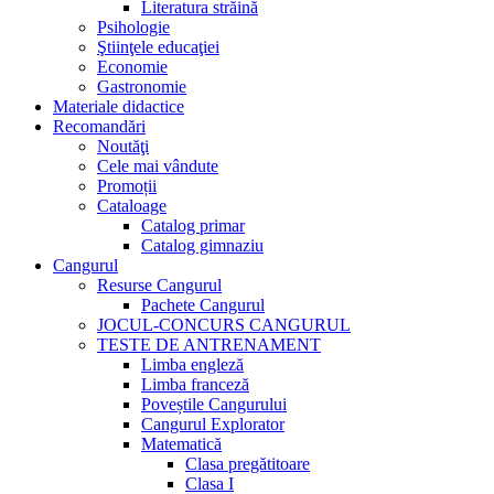
Literatura străină
Psihologie
Ştiinţele educaţiei
Economie
Gastronomie
Materiale didactice
Recomandări
Noutăţi
Cele mai vândute
Promoții
Cataloage
Catalog primar
Catalog gimnaziu
Cangurul
Resurse Cangurul
Pachete Cangurul
JOCUL-CONCURS CANGURUL
TESTE DE ANTRENAMENT
Limba engleză
Limba franceză
Poveștile Cangurului
Cangurul Explorator
Matematică
Clasa pregătitoare
Clasa I