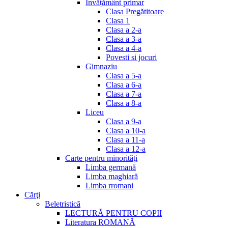
Invățământ primar
Clasa Pregătitoare
Clasa 1
Clasa a 2-a
Clasa a 3-a
Clasa a 4-a
Povesti si jocuri
Gimnaziu
Clasa a 5-a
Clasa a 6-a
Clasa a 7-a
Clasa a 8-a
Liceu
Clasa a 9-a
Clasa a 10-a
Clasa a 11-a
Clasa a 12-a
Carte pentru minorităţi
Limba germană
Limba maghiară
Limba rromani
Cărţi
Beletristică
LECTURĂ PENTRU COPII
Literatura ROMANĂ