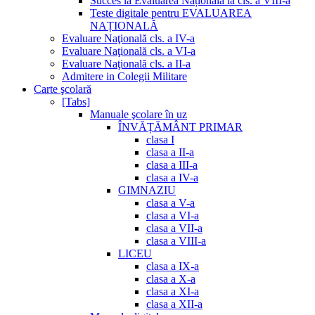
Succes la Evaluarea Națională la cls. a VIII-a
Teste digitale pentru EVALUAREA
NAȚIONALĂ
Evaluare Naţională cls. a IV-a
Evaluare Naţională cls. a VI-a
Evaluare Naţională cls. a II-a
Admitere in Colegii Militare
Carte şcolară
[Tabs]
Manuale şcolare în uz
ÎNVĂȚĂMÂNT PRIMAR
clasa I
clasa a II-a
clasa a III-a
clasa a IV-a
GIMNAZIU
clasa a V-a
clasa a VI-a
clasa a VII-a
clasa a VIII-a
LICEU
clasa a IX-a
clasa a X-a
clasa a XI-a
clasa a XII-a