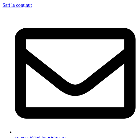
Sari la conținut
comenzi@editurasigma.ro