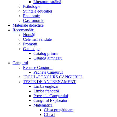
Literatura străină
Psihologie
Ştiinţele educaţiei
Economie
Gastronomie
Materiale didactice
Recomandări
Noutăţi
Cele mai vândute
Promoții
Cataloage
Catalog primar
Catalog gimnaziu
Cangurul
Resurse Cangurul
Pachete Cangurul
JOCUL-CONCURS CANGURUL
TESTE DE ANTRENAMENT
Limba engleză
Limba franceză
Poveștile Cangurului
Cangurul Explorator
Matematică
Clasa pregătitoare
Clasa I