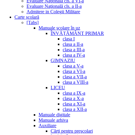
Evaluare Naţională cls. a VI-a
Evaluare Naţională cls. a II-a
Admitere in Colegii Militare
Carte şcolară
[Tabs]
Manuale şcolare în uz
ÎNVĂȚĂMÂNT PRIMAR
clasa I
clasa a II-a
clasa a III-a
clasa a IV-a
GIMNAZIU
clasa a V-a
clasa a VI-a
clasa a VII-a
clasa a VIII-a
LICEU
clasa a IX-a
clasa a X-a
clasa a XI-a
clasa a XII-a
Manuale digitale
Manuale arhiva
Auxiliare
Cărţi pentru preşcolari