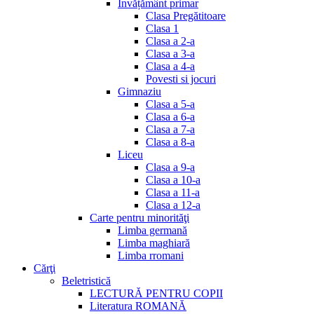
Invățământ primar
Clasa Pregătitoare
Clasa 1
Clasa a 2-a
Clasa a 3-a
Clasa a 4-a
Povesti si jocuri
Gimnaziu
Clasa a 5-a
Clasa a 6-a
Clasa a 7-a
Clasa a 8-a
Liceu
Clasa a 9-a
Clasa a 10-a
Clasa a 11-a
Clasa a 12-a
Carte pentru minorităţi
Limba germană
Limba maghiară
Limba rromani
Cărţi
Beletristică
LECTURĂ PENTRU COPII
Literatura ROMANĂ