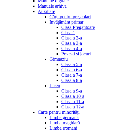
Manuale digitale
Manuale arhiva
Auxiliare
Cărţi pentru preşcolari
Invățământ primar
Clasa Pregătitoare
Clasa 1
Clasa a 2-a
Clasa a 3-a
Clasa a 4-a
Povesti si jocuri
Gimnaziu
Clasa a 5-a
Clasa a 6-a
Clasa a 7-a
Clasa a 8-a
Liceu
Clasa a 9-a
Clasa a 10-a
Clasa a 11-a
Clasa a 12-a
Carte pentru minorităţi
Limba germană
Limba maghiară
Limba rromani