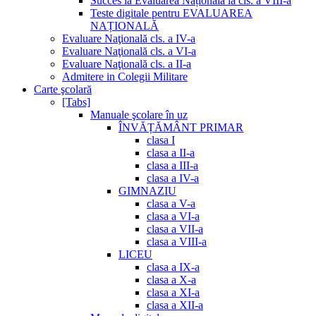
Succes la Evaluarea Națională la cls. a VIII-a
Teste digitale pentru EVALUAREA
NAȚIONALĂ
Evaluare Naţională cls. a IV-a
Evaluare Naţională cls. a VI-a
Evaluare Naţională cls. a II-a
Admitere in Colegii Militare
Carte şcolară
[Tabs]
Manuale şcolare în uz
ÎNVĂȚĂMÂNT PRIMAR
clasa I
clasa a II-a
clasa a III-a
clasa a IV-a
GIMNAZIU
clasa a V-a
clasa a VI-a
clasa a VII-a
clasa a VIII-a
LICEU
clasa a IX-a
clasa a X-a
clasa a XI-a
clasa a XII-a