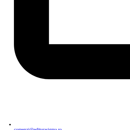
comenzi@editurasigma.ro