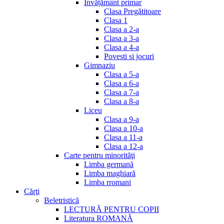
Invățământ primar
Clasa Pregătitoare
Clasa 1
Clasa a 2-a
Clasa a 3-a
Clasa a 4-a
Povesti si jocuri
Gimnaziu
Clasa a 5-a
Clasa a 6-a
Clasa a 7-a
Clasa a 8-a
Liceu
Clasa a 9-a
Clasa a 10-a
Clasa a 11-a
Clasa a 12-a
Carte pentru minorităţi
Limba germană
Limba maghiară
Limba rromani
Cărţi
Beletristică
LECTURĂ PENTRU COPII
Literatura ROMANĂ