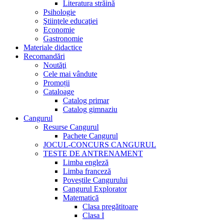
Literatura străină
Psihologie
Ştiinţele educaţiei
Economie
Gastronomie
Materiale didactice
Recomandări
Noutăţi
Cele mai vândute
Promoții
Cataloage
Catalog primar
Catalog gimnaziu
Cangurul
Resurse Cangurul
Pachete Cangurul
JOCUL-CONCURS CANGURUL
TESTE DE ANTRENAMENT
Limba engleză
Limba franceză
Poveștile Cangurului
Cangurul Explorator
Matematică
Clasa pregătitoare
Clasa I