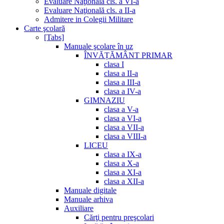
Evaluare Naţională cls. a VI-a
Evaluare Naţională cls. a II-a
Admitere in Colegii Militare
Carte şcolară
[Tabs]
Manuale şcolare în uz
ÎNVĂȚĂMÂNT PRIMAR
clasa I
clasa a II-a
clasa a III-a
clasa a IV-a
GIMNAZIU
clasa a V-a
clasa a VI-a
clasa a VII-a
clasa a VIII-a
LICEU
clasa a IX-a
clasa a X-a
clasa a XI-a
clasa a XII-a
Manuale digitale
Manuale arhiva
Auxiliare
Cărţi pentru preşcolari