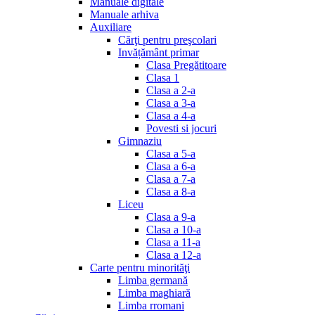
Manuale digitale
Manuale arhiva
Auxiliare
Cărţi pentru preşcolari
Invățământ primar
Clasa Pregătitoare
Clasa 1
Clasa a 2-a
Clasa a 3-a
Clasa a 4-a
Povesti si jocuri
Gimnaziu
Clasa a 5-a
Clasa a 6-a
Clasa a 7-a
Clasa a 8-a
Liceu
Clasa a 9-a
Clasa a 10-a
Clasa a 11-a
Clasa a 12-a
Carte pentru minorităţi
Limba germană
Limba maghiară
Limba rromani