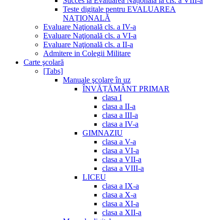
Succes la Evaluarea Națională la cls. a VIII-a
Teste digitale pentru EVALUAREA
NAȚIONALĂ
Evaluare Naţională cls. a IV-a
Evaluare Naţională cls. a VI-a
Evaluare Naţională cls. a II-a
Admitere in Colegii Militare
Carte şcolară
[Tabs]
Manuale şcolare în uz
ÎNVĂȚĂMÂNT PRIMAR
clasa I
clasa a II-a
clasa a III-a
clasa a IV-a
GIMNAZIU
clasa a V-a
clasa a VI-a
clasa a VII-a
clasa a VIII-a
LICEU
clasa a IX-a
clasa a X-a
clasa a XI-a
clasa a XII-a