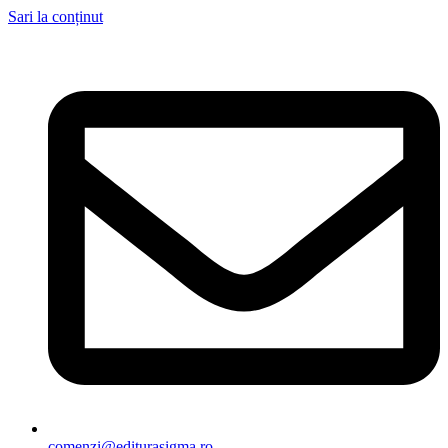
Sari la conținut
comenzi@editurasigma.ro