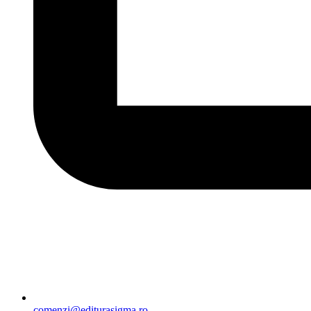
comenzi@editurasigma.ro