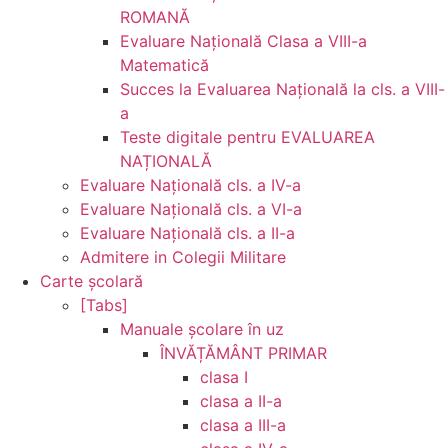
ROMANĂ
Evaluare Naţională Clasa a VIII-a
Matematică
Succes la Evaluarea Națională la cls. a VIII-
a
Teste digitale pentru EVALUAREA
NAȚIONALĂ
Evaluare Naţională cls. a IV-a
Evaluare Naţională cls. a VI-a
Evaluare Naţională cls. a II-a
Admitere in Colegii Militare
Carte şcolară
[Tabs]
Manuale şcolare în uz
ÎNVĂȚĂMÂNT PRIMAR
clasa I
clasa a II-a
clasa a III-a