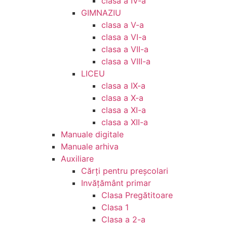
clasa a IV-a
GIMNAZIU
clasa a V-a
clasa a VI-a
clasa a VII-a
clasa a VIII-a
LICEU
clasa a IX-a
clasa a X-a
clasa a XI-a
clasa a XII-a
Manuale digitale
Manuale arhiva
Auxiliare
Cărţi pentru preşcolari
Invățământ primar
Clasa Pregătitoare
Clasa 1
Clasa a 2-a