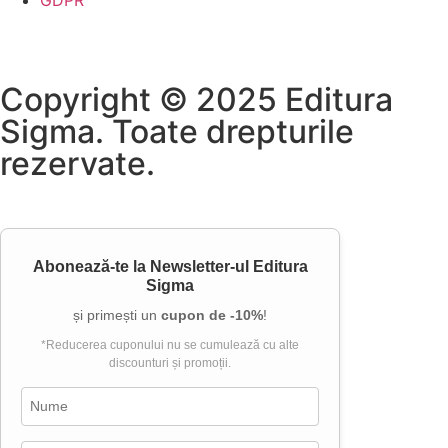
GDPR
Copyright © 2025 Editura
Sigma. Toate drepturile
rezervate.
Abonează-te la
Newsletter-ul Editura
Sigma
și primești un
cupon de -10%
!
*Reducerea cuponului nu se cumulează cu alte
discounturi și promoții.