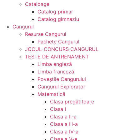
Cataloage
Catalog primar
Catalog gimnaziu
Cangurul
Resurse Cangurul
Pachete Cangurul
JOCUL-CONCURS CANGURUL
TESTE DE ANTRENAMENT
Limba engleză
Limba franceză
Poveștile Cangurului
Cangurul Explorator
Matematică
Clasa pregătitoare
Clasa I
Clasa a II-a
Clasa a III-a
Clasa a IV-a
Clasa a V-a