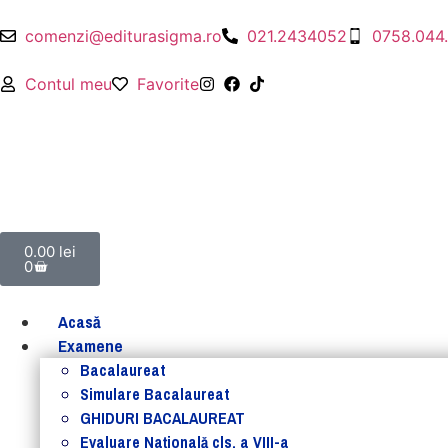
comenzi@editurasigma.ro
021.2434052
0758.044
Contul meu
Favorite
0.00
lei
0
Acasă
Examene
Bacalaureat
Simulare Bacalaureat
GHIDURI BACALAUREAT
Evaluare Naţională cls. a VIII-a