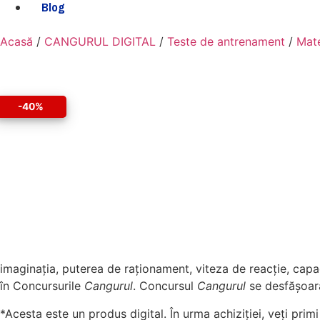
Blog
Acasă
/
CANGURUL DIGITAL
/
Teste de antrenament
/
Mat
-40%
imaginația, puterea de raționament, viteza de reacție, capa
în Concursurile
Cangurul
. Concursul
Cangurul
se desfășoară
*Acesta este un produs digital. În urma achiziției, veți pri