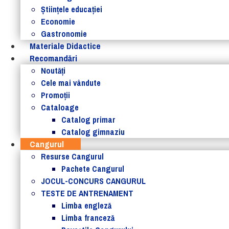
Ştiinţele educaţiei
Economie
Gastronomie
Materiale Didactice
Recomandări
Noutăţi
Cele mai vândute
Promoții
Cataloage
Catalog primar
Catalog gimnaziu
Cangurul
Resurse Cangurul
Pachete Cangurul
JOCUL-CONCURS CANGURUL
TESTE DE ANTRENAMENT
Limba engleză
Limba franceză