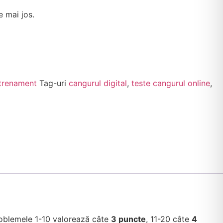
e mai jos.
trenament
Tag-uri
cangurul digital
,
teste cangurul online
,
roblemele 1-10 valorează câte
3 puncte
, 11-20 câte
4