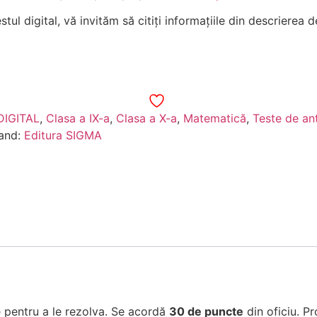
tul digital, vă invităm să citiți informațiile din descrierea d
IGITAL
,
Clasa a IX-a
,
Clasa a X-a
,
Matematică
,
Teste de an
and:
Editura SIGMA
re pentru a le rezolva. Se acordă
30 de puncte
din oficiu. P