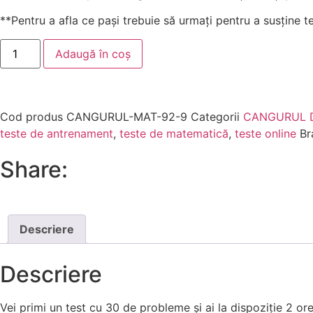
**Pentru a afla ce pași trebuie să urmați pentru a susține tes
Adaugă în coș
Cod produs
CANGURUL-MAT-92-9
Categorii
CANGURUL D
teste de antrenament
,
teste de matematică
,
teste online
Br
Share:
Descriere
Descriere
Vei primi un test cu 30 de probleme și ai la dispoziție 2 o