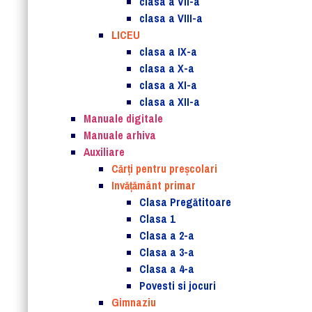
clasa a VII-a
clasa a VIII-a
LICEU
clasa a IX-a
clasa a X-a
clasa a XI-a
clasa a XII-a
Manuale digitale
Manuale arhiva
Auxiliare
Cărţi pentru preşcolari
Invățământ primar
Clasa Pregătitoare
Clasa 1
Clasa a 2-a
Clasa a 3-a
Clasa a 4-a
Povesti si jocuri
Gimnaziu