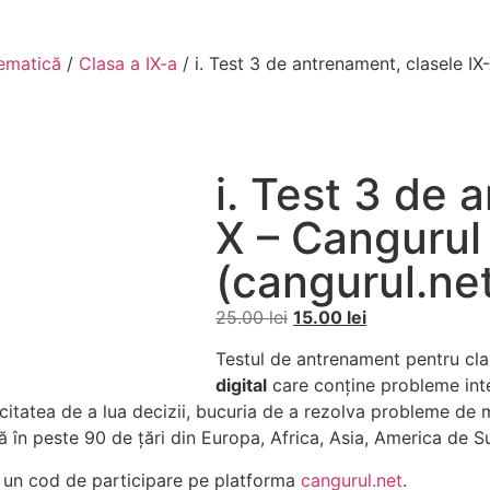
ematică
/
Clasa a IX-a
/ i. Test 3 de antrenament, clasele IX
i. Test 3 de 
X – Cangurul
(cangurul.ne
25.00
lei
15.00
lei
Testul de antrenament pentru cla
digital
care conține probleme int
citatea de a lua decizii, bucuria de a rezolva probleme de m
 în peste 90 de țări din Europa, Africa, Asia, America de 
mi un cod de participare pe platforma
cangurul.net
.