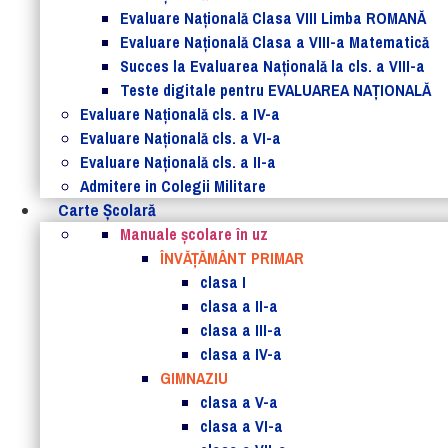
Evaluare Naţională Clasa VIII Limba ROMANĂ
Evaluare Naţională Clasa a VIII-a Matematică
Succes la Evaluarea Națională la cls. a VIII-a
Teste digitale pentru EVALUAREA NAȚIONALĂ
Evaluare Naţională cls. a IV-a
Evaluare Naţională cls. a VI-a
Evaluare Naţională cls. a II-a
Admitere in Colegii Militare
Carte Şcolară
Manuale şcolare în uz
ÎNVĂȚĂMÂNT PRIMAR
clasa I
clasa a II-a
clasa a III-a
clasa a IV-a
GIMNAZIU
clasa a V-a
clasa a VI-a