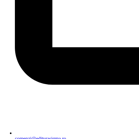
comenzi@editurasigma.ro