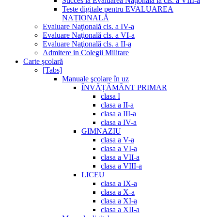
Succes la Evaluarea Națională la cls. a VIII-a
Teste digitale pentru EVALUAREA
NAȚIONALĂ
Evaluare Naţională cls. a IV-a
Evaluare Naţională cls. a VI-a
Evaluare Naţională cls. a II-a
Admitere in Colegii Militare
Carte şcolară
[Tabs]
Manuale şcolare în uz
ÎNVĂȚĂMÂNT PRIMAR
clasa I
clasa a II-a
clasa a III-a
clasa a IV-a
GIMNAZIU
clasa a V-a
clasa a VI-a
clasa a VII-a
clasa a VIII-a
LICEU
clasa a IX-a
clasa a X-a
clasa a XI-a
clasa a XII-a