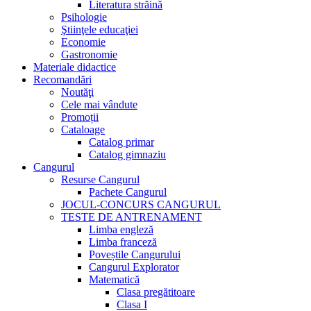
Literatura străină
Psihologie
Ştiinţele educaţiei
Economie
Gastronomie
Materiale didactice
Recomandări
Noutăţi
Cele mai vândute
Promoții
Cataloage
Catalog primar
Catalog gimnaziu
Cangurul
Resurse Cangurul
Pachete Cangurul
JOCUL-CONCURS CANGURUL
TESTE DE ANTRENAMENT
Limba engleză
Limba franceză
Poveștile Cangurului
Cangurul Explorator
Matematică
Clasa pregătitoare
Clasa I