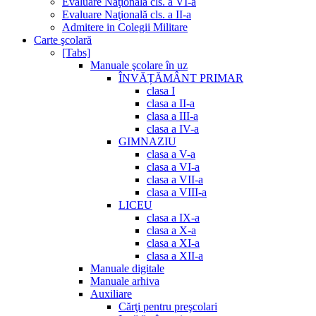
Evaluare Naţională cls. a VI-a
Evaluare Naţională cls. a II-a
Admitere in Colegii Militare
Carte şcolară
[Tabs]
Manuale şcolare în uz
ÎNVĂȚĂMÂNT PRIMAR
clasa I
clasa a II-a
clasa a III-a
clasa a IV-a
GIMNAZIU
clasa a V-a
clasa a VI-a
clasa a VII-a
clasa a VIII-a
LICEU
clasa a IX-a
clasa a X-a
clasa a XI-a
clasa a XII-a
Manuale digitale
Manuale arhiva
Auxiliare
Cărţi pentru preşcolari