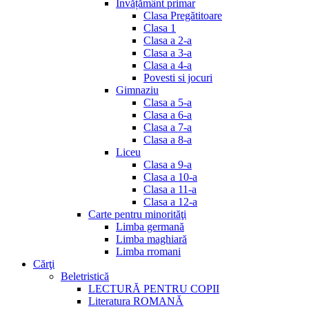
Invățământ primar
Clasa Pregătitoare
Clasa 1
Clasa a 2-a
Clasa a 3-a
Clasa a 4-a
Povesti si jocuri
Gimnaziu
Clasa a 5-a
Clasa a 6-a
Clasa a 7-a
Clasa a 8-a
Liceu
Clasa a 9-a
Clasa a 10-a
Clasa a 11-a
Clasa a 12-a
Carte pentru minorităţi
Limba germană
Limba maghiară
Limba rromani
Cărţi
Beletristică
LECTURĂ PENTRU COPII
Literatura ROMANĂ