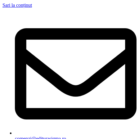
Sari la conținut
comenzi@editurasigma.ro