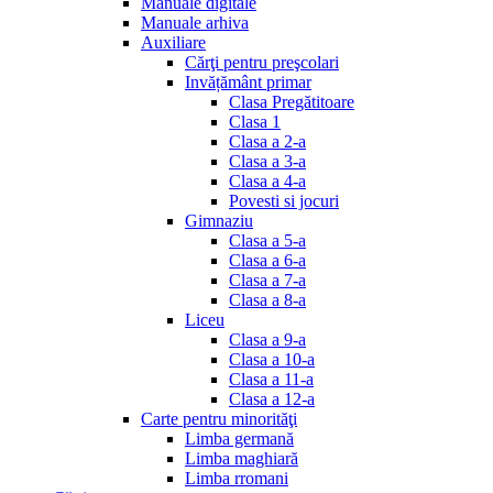
Manuale digitale
Manuale arhiva
Auxiliare
Cărţi pentru preşcolari
Invățământ primar
Clasa Pregătitoare
Clasa 1
Clasa a 2-a
Clasa a 3-a
Clasa a 4-a
Povesti si jocuri
Gimnaziu
Clasa a 5-a
Clasa a 6-a
Clasa a 7-a
Clasa a 8-a
Liceu
Clasa a 9-a
Clasa a 10-a
Clasa a 11-a
Clasa a 12-a
Carte pentru minorităţi
Limba germană
Limba maghiară
Limba rromani