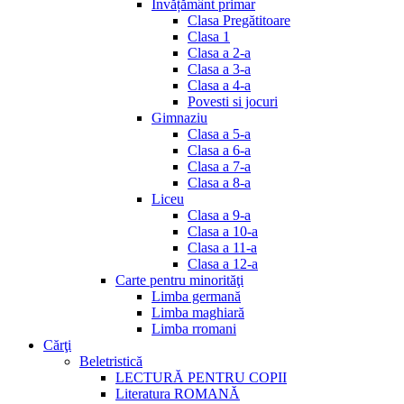
Invățământ primar
Clasa Pregătitoare
Clasa 1
Clasa a 2-a
Clasa a 3-a
Clasa a 4-a
Povesti si jocuri
Gimnaziu
Clasa a 5-a
Clasa a 6-a
Clasa a 7-a
Clasa a 8-a
Liceu
Clasa a 9-a
Clasa a 10-a
Clasa a 11-a
Clasa a 12-a
Carte pentru minorităţi
Limba germană
Limba maghiară
Limba rromani
Cărţi
Beletristică
LECTURĂ PENTRU COPII
Literatura ROMANĂ