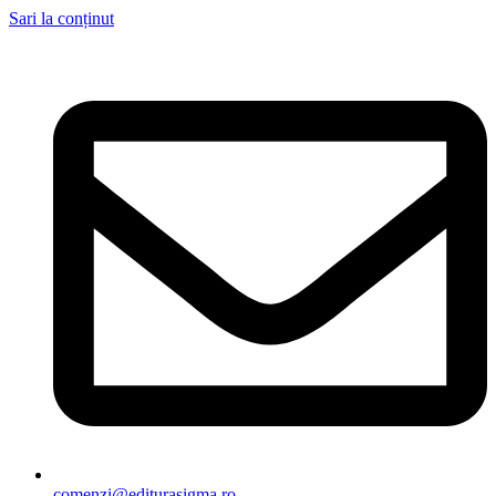
Sari la conținut
comenzi@editurasigma.ro