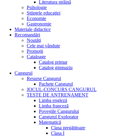
Literatura străină
Psihologie
Ştiinţele educaţiei
Economie
Gastronomie
Materiale didactice
Recomandări
Noutăţi
Cele mai vândute
Promoții
Cataloage
Catalog primar
Catalog gimnaziu
Cangurul
Resurse Cangurul
Pachete Cangurul
JOCUL-CONCURS CANGURUL
TESTE DE ANTRENAMENT
Limba engleză
Limba franceză
Poveștile Cangurului
Cangurul Explorator
Matematică
Clasa pregătitoare
Clasa I