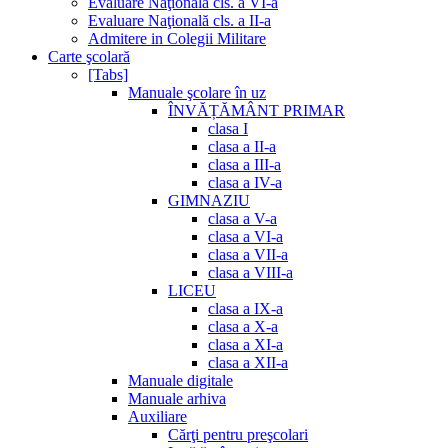
Evaluare Naţională cls. a VI-a
Evaluare Naţională cls. a II-a
Admitere in Colegii Militare
Carte şcolară
[Tabs]
Manuale şcolare în uz
ÎNVĂȚĂMÂNT PRIMAR
clasa I
clasa a II-a
clasa a III-a
clasa a IV-a
GIMNAZIU
clasa a V-a
clasa a VI-a
clasa a VII-a
clasa a VIII-a
LICEU
clasa a IX-a
clasa a X-a
clasa a XI-a
clasa a XII-a
Manuale digitale
Manuale arhiva
Auxiliare
Cărţi pentru preşcolari