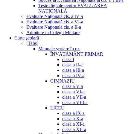
Succes la Evaluarea Națională la cls. a VIII-a
Teste digitale pentru EVALUAREA
NAȚIONALĂ
Evaluare Naţională cls. a IV-a
Evaluare Naţională cls. a VI-a
Evaluare Naţională cls. a II-a
Admitere in Colegii Militare
Carte şcolară
[Tabs]
Manuale şcolare în uz
ÎNVĂȚĂMÂNT PRIMAR
clasa I
clasa a II-a
clasa a III-a
clasa a IV-a
GIMNAZIU
clasa a V-a
clasa a VI-a
clasa a VII-a
clasa a VIII-a
LICEU
clasa a IX-a
clasa a X-a
clasa a XI-a
clasa a XII-a