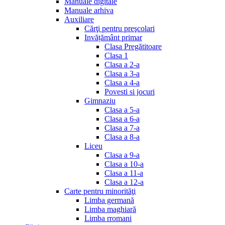
Manuale digitale
Manuale arhiva
Auxiliare
Cărţi pentru preşcolari
Invățământ primar
Clasa Pregătitoare
Clasa 1
Clasa a 2-a
Clasa a 3-a
Clasa a 4-a
Povesti si jocuri
Gimnaziu
Clasa a 5-a
Clasa a 6-a
Clasa a 7-a
Clasa a 8-a
Liceu
Clasa a 9-a
Clasa a 10-a
Clasa a 11-a
Clasa a 12-a
Carte pentru minorităţi
Limba germană
Limba maghiară
Limba rromani