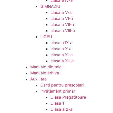
clasa a IV-a
GIMNAZIU
clasa a V-a
clasa a VI-a
clasa a VII-a
clasa a VIII-a
LICEU
clasa a IX-a
clasa a X-a
clasa a XI-a
clasa a XII-a
Manuale digitale
Manuale arhiva
Auxiliare
Cărţi pentru preşcolari
Invățământ primar
Clasa Pregătitoare
Clasa 1
Clasa a 2-a