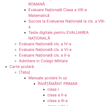
ROMANĂ
Evaluare Naţională Clasa a VIII-a
Matematică
Succes la Evaluarea Națională la cls. a VIII-
a
Teste digitale pentru EVALUAREA
NAȚIONALĂ
Evaluare Naţională cls. a IV-a
Evaluare Naţională cls. a VI-a
Evaluare Naţională cls. a II-a
Admitere in Colegii Militare
Carte şcolară
[Tabs]
Manuale şcolare în uz
ÎNVĂȚĂMÂNT PRIMAR
clasa I
clasa a II-a
clasa a III-a