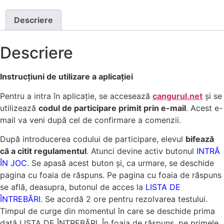
Descriere
Descriere
Instrucțiuni de utilizare a aplicației
Pentru a intra în aplicație, se accesează
cangurul.net
și se
utilizează
codul de participare primit prin e-mail
. Acest e-
mail va veni după cel de confirmare a comenzii.
După introducerea codului de participare, elevul
bifează
că a citit regulamentul
. Atunci devine activ butonul
INTRĂ
ÎN JOC
. Se apasă acest buton și, ca urmare, se deschide
pagina cu foaia de răspuns. Pe pagina cu foaia de răspuns
se află, deasupra, butonul de acces la
LISTA DE
ÎNTREBĂRI
. Se acordă 2 ore pentru rezolvarea testului.
Timpul de curge din momentul în care se deschide prima
dată LISTA DE ÎNTREBĂRI. În foaia de răspuns, pe primele