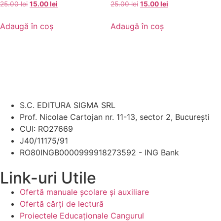
25.00
lei
15.00
lei
25.00
lei
15.00
lei
Adaugă în coș
Adaugă în coș
S.C. EDITURA SIGMA SRL
Prof. Nicolae Cartojan nr. 11-13, sector 2, București
CUI: RO27669
J40/11175/91
RO80INGB0000999918273592 - ING Bank
Link-uri Utile
Ofertă manuale şcolare şi auxiliare
Ofertă cărți de lectură
Proiectele Educaţionale Cangurul