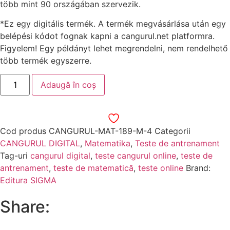
több mint 90 országában szervezik.
*Ez egy digitális termék. A termék megvásárlása után egy
belépési kódot fognak kapni a cangurul.net platformra.
Figyelem! Egy példányt lehet megrendelni, nem rendelhető
több termék egyszerre.
Adaugă în coș
Cod produs
CANGURUL-MAT-189-M-4
Categorii
CANGURUL DIGITAL
,
Matematika
,
Teste de antrenament
Tag-uri
cangurul digital
,
teste cangurul online
,
teste de
antrenament
,
teste de matematică
,
teste online
Brand:
Editura SIGMA
Share: