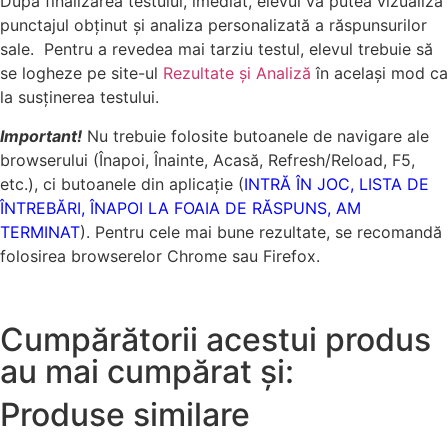
Dupa finalizarea testului, imediat, elevul va putea vizualiza
punctajul obţinut şi analiza personalizată a răspunsurilor
sale. Pentru a revedea mai tarziu testul, elevul trebuie să
se logheze pe site-ul
Rezultate și Analiză
în același mod ca
la susținerea testului.
Important!
Nu trebuie folosite butoanele de navigare ale
browserului (Înapoi, Înainte, Acasă, Refresh/Reload, F5,
etc.), ci butoanele din aplicație (
INTRĂ ÎN JOC, LISTA DE
ÎNTREBĂRI, ÎNAPOI LA FOAIA DE RĂSPUNS, AM
TERMINAT
). Pentru cele mai bune rezultate, se recomandă
folosirea browserelor Chrome sau Firefox.
Cumpărătorii acestui produs
au mai cumpărat și:
Produse similare