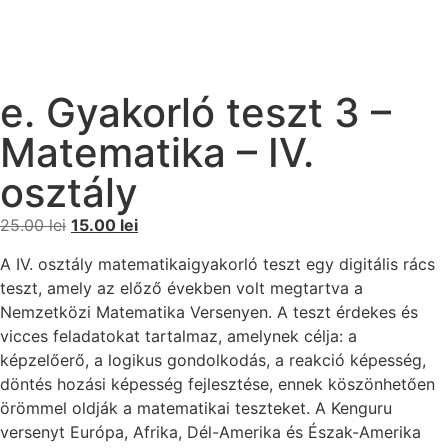
e. Gyakorló teszt 3 –
Matematika – IV.
osztály
25.00
lei
15.00
lei
A IV. osztály matematikaigyakorló teszt egy digitális rács
teszt, amely az előző években volt megtartva a
Nemzetközi Matematika Versenyen. A teszt érdekes és
vicces feladatokat tartalmaz, amelynek célja: a
képzelőerő, a logikus gondolkodás, a reakció képesség,
döntés hozási képesség fejlesztése, ennek köszönhetően
örömmel oldják a matematikai teszteket. A Kenguru
versenyt Európa, Afrika, Dél-Amerika és Észak-Amerika