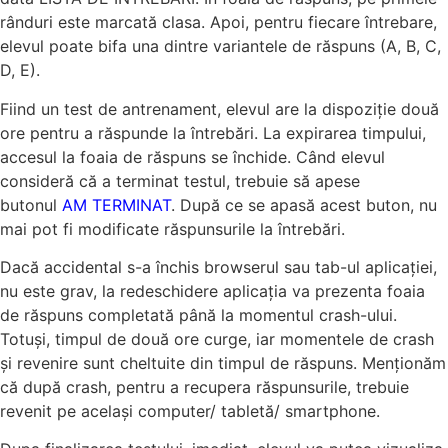
rânduri este marcată clasa. Apoi, pentru fiecare întrebare,
elevul poate bifa una dintre variantele de răspuns (A, B, C,
D, E).
Fiind un test de antrenament, elevul are la dispoziție două
ore pentru a răspunde la întrebări. La expirarea timpului,
accesul la foaia de răspuns se închide. Când elevul
consideră că a terminat testul, trebuie să apese
butonul
AM TERMINAT
. După ce se apasă acest buton, nu
mai pot fi modificate răspunsurile la întrebări.
Dacă accidental s-a închis browserul sau tab-ul aplicației,
nu este grav, la redeschidere aplicația va prezenta foaia
de răspuns completată până la momentul crash-ului.
Totuși, timpul de două ore curge, iar momentele de crash
și revenire sunt cheltuite din timpul de răspuns. Menționăm
că după crash, pentru a recupera răspunsurile, trebuie
revenit pe același computer/ tabletă/ smartphone.