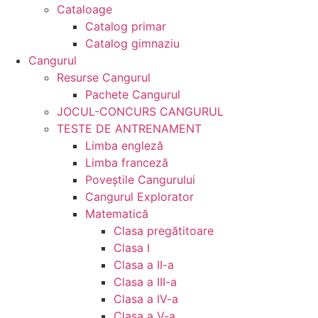
Cataloage
Catalog primar
Catalog gimnaziu
Cangurul
Resurse Cangurul
Pachete Cangurul
JOCUL-CONCURS CANGURUL
TESTE DE ANTRENAMENT
Limba engleză
Limba franceză
Poveștile Cangurului
Cangurul Explorator
Matematică
Clasa pregătitoare
Clasa I
Clasa a II-a
Clasa a III-a
Clasa a IV-a
Clasa a V-a