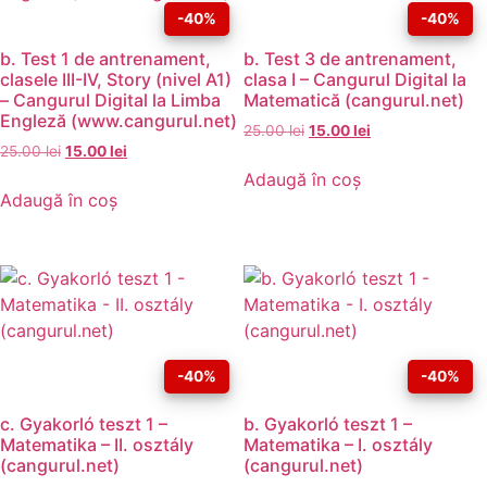
-40%
-40%
b. Test 1 de antrenament,
b. Test 3 de antrenament,
clasele III-IV, Story (nivel A1)
clasa I – Cangurul Digital la
– Cangurul Digital la Limba
Matematică (cangurul.net)
Engleză (www.cangurul.net)
25.00
lei
15.00
lei
25.00
lei
15.00
lei
Adaugă în coș
Adaugă în coș
-40%
-40%
c. Gyakorló teszt 1 –
b. Gyakorló teszt 1 –
Matematika – II. osztály
Matematika – I. osztály
(cangurul.net)
(cangurul.net)