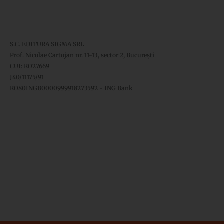
S.C. EDITURA SIGMA SRL
Prof. Nicolae Cartojan nr. 11-13, sector 2, București
CUI: RO27669
J40/11175/91
RO80INGB0000999918273592 - ING Bank