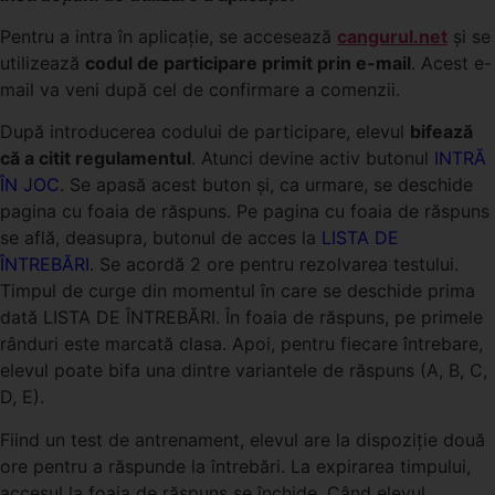
Pentru a intra în aplicație, se accesează
cangurul.net
și se
utilizează
codul de participare primit prin e-mail
. Acest e-
mail va veni după cel de confirmare a comenzii.
După introducerea codului de participare, elevul
bifează
că a citit regulamentul
. Atunci devine activ butonul
INTRĂ
ÎN JOC
. Se apasă acest buton și, ca urmare, se deschide
pagina cu foaia de răspuns. Pe pagina cu foaia de răspuns
se află, deasupra, butonul de acces la
LISTA DE
ÎNTREBĂRI
. Se acordă 2 ore pentru rezolvarea testului.
Timpul de curge din momentul în care se deschide prima
dată LISTA DE ÎNTREBĂRI. În foaia de răspuns, pe primele
rânduri este marcată clasa. Apoi, pentru fiecare întrebare,
elevul poate bifa una dintre variantele de răspuns (A, B, C,
D, E).
Fiind un test de antrenament, elevul are la dispoziție două
ore pentru a răspunde la întrebări. La expirarea timpului,
accesul la foaia de răspuns se închide. Când elevul