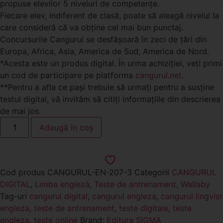
propuse elevilor 5 niveluri de competenţe.
Fiecare elev, indiferent de clasă, poate să aleagă nivelul la
care consideră că va obţine cel mai bun punctaj.
Concursurile Cangurul se desfășoară în zeci de țări din
Europa, Africa, Asia, America de Sud, America de Nord.
*Acesta este un produs digital. În urma achiziției, veți primi
un cod de participare pe platforma
cangurul.net
.
**Pentru a afla ce pași trebuie să urmați pentru a susține
testul digital, vă invităm să citiți informațiile din descrierea
de mai jos.
Adaugă în coș
Cod produs
CANGURUL-EN-207-3
Categorii
CANGURUL
DIGITAL
,
Limba engleză
,
Teste de antrenament
,
Wallaby
Tag-uri
cangurul digital
,
cangurul engleza
,
cangurul lingvist
engleza
,
teste de antrenament
,
teste digitale
,
teste
engleza
,
teste online
Brand:
Editura SIGMA