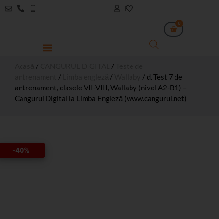
0
Acasă
/
CANGURUL DIGITAL
/
Teste de
antrenament
/
Limba engleză
/
Wallaby
/ d. Test 7 de
antrenament, clasele VII-VIII, Wallaby (nivel A2-B1) –
Cangurul Digital la Limba Engleză (www.cangurul.net)
-40%