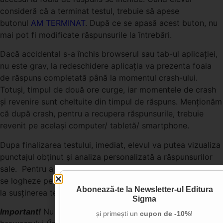
consideră că a terminat testul, trebuie să apese
butonul
AM TERMINAT
. După ce se apasă acest buton, nu
mai pot fi modificate răspunsurile la întrebări.
Dacă accidental s-a închis browserul sau tab-ul aplicației,
nu este grav, la redeschidere aplicația va prezenta foaia
de răspuns completată până la momentul crash-ului.
Totuși, timpul de două ore curge, iar momentele de crash
și revenire sunt cheltuite din timpul de răspuns. Menționăm
că după crash, pentru a recupera răspunsurile, trebuie
revenit pe același computer/ tabletă/ smartphone.
Dupa finalizarea testului, imediat, elevul va putea vizualiza
punctajul obţinut şi analiza personalizată a răspunsurilor
sale. Pentru a revedea mai tarziu testul, elevul trebuie să
se logheze pe site-ul
Rezultate și Analiză
în același mod ca
Abonează-te la
Newsletter-ul Editura
la susținerea testului.
Sigma
Important!
Nu trebuie folosite butoanele de navigare ale
și primești un
cupon de -10%
!