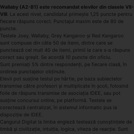
Wallaby (A2-B1) este recomandat elevilor din clasele VII-
VIII
. La acest nivel, candidatul primește 1,25 puncte pentru
fiecare răspuns corect. Punctajul maxim este de 80 de
puncte.
Testele Joey, Wallaby, Grey Kangaroo şi Red Kangaroo
sunt compuse din câte 50 de itemi, dintre care se
punctează cel mult 40 de itemi, primii la care s-a răspuns
corect sau greşit. Se acordă 10 puncte din oficiu.
Sunt premiați 5% dintre respondenți, pe fiecare clasă, în
ordinea punctajelor obținute.
Elevii pot susține testul pe hârtie, pe baza subiectelor
transmise către profesori și multiplicate în școli, folosind
foile de răspuns transmise de asociația IDEE, sau pot
susține concursul online, pe platformă. Testele se
corectează centralizat, în sistemul informatic pus la
dispoziție de IDEE.
Cangurul Digital la limba engleză testează cunoștințele de
limbă și civilizație, intuiția, logica, viteza de reacție. Sunt