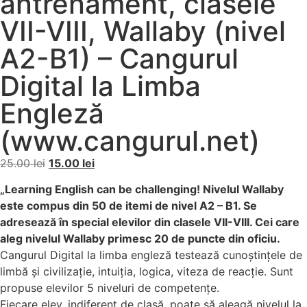
antrenament, clasele
VII-VIII, Wallaby (nivel
A2-B1) – Cangurul
Digital la Limba
Engleză
(www.cangurul.net)
25.00
lei
15.00
lei
„Learning English can be challenging! Nivelul Wallaby
este compus din 50 de itemi de nivel A2 – B1. Se
adresează în special elevilor din clasele VII-VIII. Cei care
aleg nivelul Wallaby primesc 20 de puncte din oficiu.
Cangurul Digital la limba engleză testează cunoștințele de
limbă și civilizație, intuiția, logica, viteza de reacție. Sunt
propuse elevilor 5 niveluri de competenţe.
Fiecare elev, indiferent de clasă, poate să aleagă nivelul la