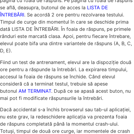
pagina cu foaia de răspuns. Pe pagina cu foaia de răspuns
se află, deasupra, butonul de acces la
LISTA DE
ÎNTREBĂRI
. Se acordă 2 ore pentru rezolvarea testului.
Timpul de curge din momentul în care se deschide prima
dată LISTA DE ÎNTREBĂRI. În foaia de răspuns, pe primele
rânduri este marcată clasa. Apoi, pentru fiecare întrebare,
elevul poate bifa una dintre variantele de răspuns (A, B, C,
D, E).
Fiind un test de antrenament, elevul are la dispoziție două
ore pentru a răspunde la întrebări. La expirarea timpului,
accesul la foaia de răspuns se închide. Când elevul
consideră că a terminat testul, trebuie să apese
butonul
AM TERMINAT
. După ce se apasă acest buton, nu
mai pot fi modificate răspunsurile la întrebări.
Dacă accidental s-a închis browserul sau tab-ul aplicației,
nu este grav, la redeschidere aplicația va prezenta foaia
de răspuns completată până la momentul crash-ului.
Totuși, timpul de două ore curge, iar momentele de crash