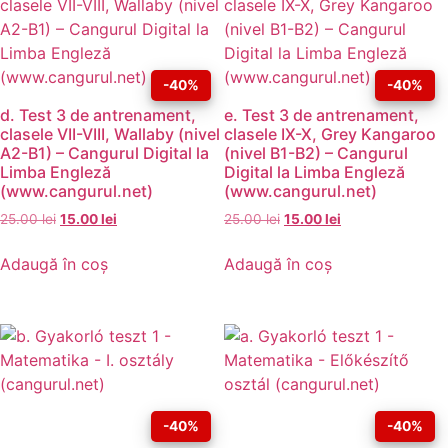
-40%
-40%
d. Test 3 de antrenament,
e. Test 3 de antrenament,
clasele VII-VIII, Wallaby (nivel
clasele IX-X, Grey Kangaroo
A2-B1) – Cangurul Digital la
(nivel B1-B2) – Cangurul
Limba Engleză
Digital la Limba Engleză
(www.cangurul.net)
(www.cangurul.net)
25.00
lei
15.00
lei
25.00
lei
15.00
lei
Adaugă în coș
Adaugă în coș
-40%
-40%