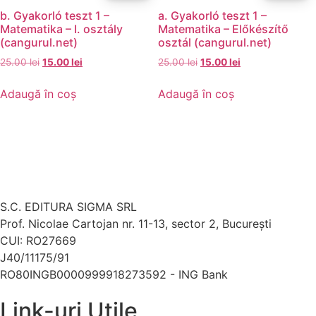
b. Gyakorló teszt 1 –
a. Gyakorló teszt 1 –
Matematika – I. osztály
Matematika – Előkészítő
(cangurul.net)
osztál (cangurul.net)
25.00
lei
15.00
lei
25.00
lei
15.00
lei
Adaugă în coș
Adaugă în coș
S.C. EDITURA SIGMA SRL
Prof. Nicolae Cartojan nr. 11-13, sector 2, București
CUI: RO27669
J40/11175/91
RO80INGB0000999918273592 - ING Bank
Link-uri Utile