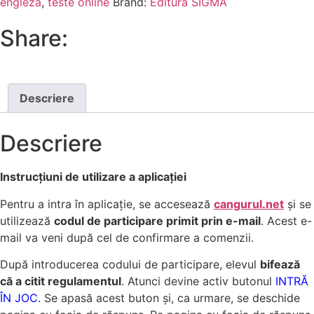
engleza
,
teste online
Brand:
Editura SIGMA
Share:
Descriere
Descriere
Instrucțiuni de utilizare a aplicației
Pentru a intra în aplicație, se accesează
cangurul.net
și se
utilizează
codul de participare primit prin e-mail
. Acest e-
mail va veni după cel de confirmare a comenzii.
După introducerea codului de participare, elevul
bifează
că a citit regulamentul
. Atunci devine activ butonul
INTRĂ
ÎN JOC
. Se apasă acest buton și, ca urmare, se deschide