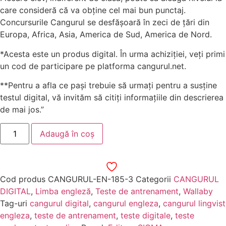
care consideră că va obţine cel mai bun punctaj.
Concursurile Cangurul se desfășoară în zeci de țări din
Europa, Africa, Asia, America de Sud, America de Nord.
*Acesta este un produs digital. În urma achiziției, veți primi
un cod de participare pe platforma cangurul.net.
**Pentru a afla ce pași trebuie să urmați pentru a susține
testul digital, vă invităm să citiți informațiile din descrierea
de mai jos.”
Adaugă în coș
Cod produs
CANGURUL-EN-185-3
Categorii
CANGURUL
DIGITAL
,
Limba engleză
,
Teste de antrenament
,
Wallaby
Tag-uri
cangurul digital
,
cangurul engleza
,
cangurul lingvist
engleza
,
teste de antrenament
,
teste digitale
,
teste