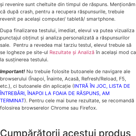
și revenire sunt cheltuite din timpul de răspuns. Menționăm
că după crash, pentru a recupera răspunsurile, trebuie
revenit pe același computer/ tabletă/ smartphone.
Dupa finalizarea testului, imediat, elevul va putea vizualiza
punctajul obţinut şi analiza personalizată a răspunsurilor
sale. Pentru a revedea mai tarziu testul, elevul trebuie să
se logheze pe site-ul
Rezultate și Analiză
în același mod ca
la susținerea testului.
Important!
Nu trebuie folosite butoanele de navigare ale
browserului (Înapoi, Înainte, Acasă, Refresh/Reload, F5,
etc.), ci butoanele din aplicație (
INTRĂ ÎN JOC, LISTA DE
ÎNTREBĂRI, ÎNAPOI LA FOAIA DE RĂSPUNS, AM
TERMINAT
). Pentru cele mai bune rezultate, se recomandă
folosirea browserelor Chrome sau Firefox.
Cumpărătorii acestui produs