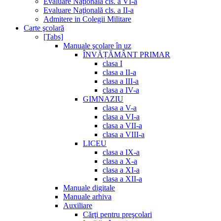
Evaluare Naţională cls. a VI-a
Evaluare Naţională cls. a II-a
Admitere in Colegii Militare
Carte şcolară
[Tabs]
Manuale şcolare în uz
ÎNVĂȚĂMÂNT PRIMAR
clasa I
clasa a II-a
clasa a III-a
clasa a IV-a
GIMNAZIU
clasa a V-a
clasa a VI-a
clasa a VII-a
clasa a VIII-a
LICEU
clasa a IX-a
clasa a X-a
clasa a XI-a
clasa a XII-a
Manuale digitale
Manuale arhiva
Auxiliare
Cărţi pentru preşcolari