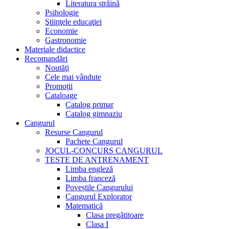
Literatura străină
Psihologie
Ştiinţele educaţiei
Economie
Gastronomie
Materiale didactice
Recomandări
Noutăţi
Cele mai vândute
Promoții
Cataloage
Catalog primar
Catalog gimnaziu
Cangurul
Resurse Cangurul
Pachete Cangurul
JOCUL-CONCURS CANGURUL
TESTE DE ANTRENAMENT
Limba engleză
Limba franceză
Poveștile Cangurului
Cangurul Explorator
Matematică
Clasa pregătitoare
Clasa I