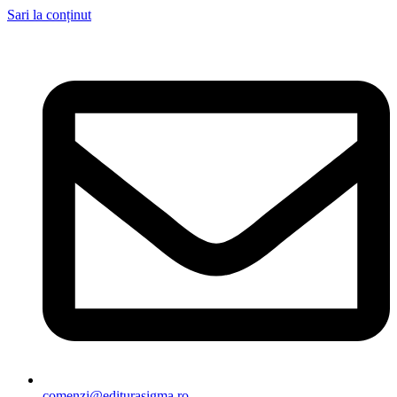
Sari la conținut
comenzi@editurasigma.ro