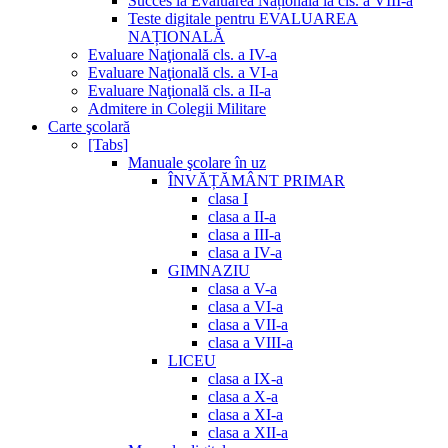
Succes la Evaluarea Națională la cls. a VIII-a
Teste digitale pentru EVALUAREA
NAȚIONALĂ
Evaluare Naţională cls. a IV-a
Evaluare Naţională cls. a VI-a
Evaluare Naţională cls. a II-a
Admitere in Colegii Militare
Carte şcolară
[Tabs]
Manuale şcolare în uz
ÎNVĂȚĂMÂNT PRIMAR
clasa I
clasa a II-a
clasa a III-a
clasa a IV-a
GIMNAZIU
clasa a V-a
clasa a VI-a
clasa a VII-a
clasa a VIII-a
LICEU
clasa a IX-a
clasa a X-a
clasa a XI-a
clasa a XII-a