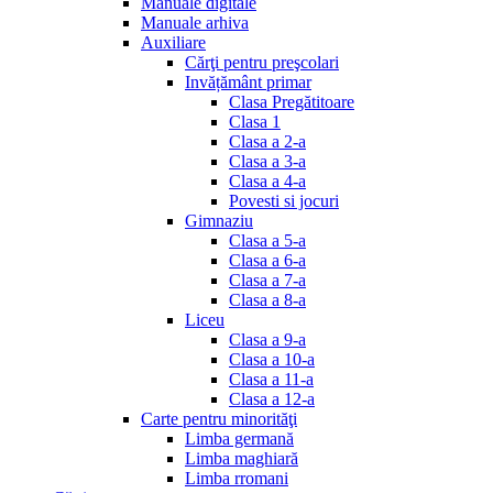
Manuale digitale
Manuale arhiva
Auxiliare
Cărţi pentru preşcolari
Invățământ primar
Clasa Pregătitoare
Clasa 1
Clasa a 2-a
Clasa a 3-a
Clasa a 4-a
Povesti si jocuri
Gimnaziu
Clasa a 5-a
Clasa a 6-a
Clasa a 7-a
Clasa a 8-a
Liceu
Clasa a 9-a
Clasa a 10-a
Clasa a 11-a
Clasa a 12-a
Carte pentru minorităţi
Limba germană
Limba maghiară
Limba rromani