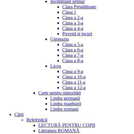
Invățământ primar
Clasa Pregătitoare
Clasa 1
Clasa a 2-a
Clasa a 3-a
Clasa a 4-a
Povesti si jocuri
Gimnaziu
Clasa a 5-a
Clasa a 6-a
Clasa a 7-a
Clasa a 8-a
Liceu
Clasa a 9-a
Clasa a 10-a
Clasa a 11-a
Clasa a 12-a
Carte pentru minorităţi
Limba germană
Limba maghiară
Limba rromani
Cărţi
Beletristică
LECTURĂ PENTRU COPII
Literatura ROMANĂ