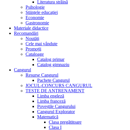
Literatura străină
Psihologie
Ştiinţele educaţiei
Economie
Gastronomie
Materiale didactice
Recomandări
Noutăţi
Cele mai vândute
Promoții
Cataloage
Catalog primar
Catalog gimnaziu
Cangurul
Resurse Cangurul
Pachete Cangurul
JOCUL-CONCURS CANGURUL
TESTE DE ANTRENAMENT
Limba engleză
Limba franceză
Poveștile Cangurului
Cangurul Explorator
Matematică
Clasa pregătitoare
Clasa I