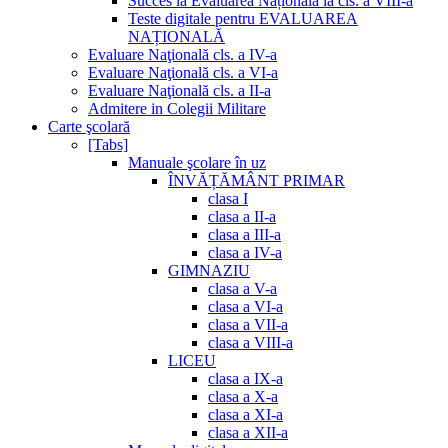
Succes la Evaluarea Națională la cls. a VIII-a
Teste digitale pentru EVALUAREA
NAȚIONALĂ
Evaluare Naţională cls. a IV-a
Evaluare Naţională cls. a VI-a
Evaluare Naţională cls. a II-a
Admitere in Colegii Militare
Carte şcolară
[Tabs]
Manuale şcolare în uz
ÎNVĂȚĂMÂNT PRIMAR
clasa I
clasa a II-a
clasa a III-a
clasa a IV-a
GIMNAZIU
clasa a V-a
clasa a VI-a
clasa a VII-a
clasa a VIII-a
LICEU
clasa a IX-a
clasa a X-a
clasa a XI-a
clasa a XII-a