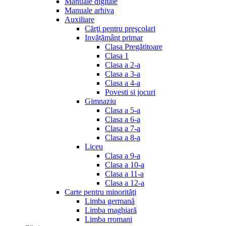
Manuale digitale
Manuale arhiva
Auxiliare
Cărţi pentru preşcolari
Invățământ primar
Clasa Pregătitoare
Clasa 1
Clasa a 2-a
Clasa a 3-a
Clasa a 4-a
Povesti si jocuri
Gimnaziu
Clasa a 5-a
Clasa a 6-a
Clasa a 7-a
Clasa a 8-a
Liceu
Clasa a 9-a
Clasa a 10-a
Clasa a 11-a
Clasa a 12-a
Carte pentru minorităţi
Limba germană
Limba maghiară
Limba rromani