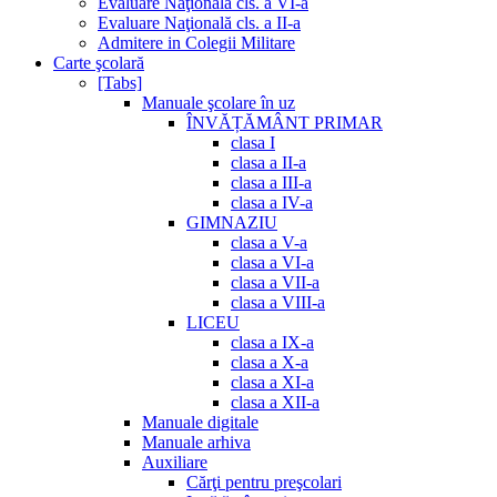
Evaluare Naţională cls. a VI-a
Evaluare Naţională cls. a II-a
Admitere in Colegii Militare
Carte şcolară
[Tabs]
Manuale şcolare în uz
ÎNVĂȚĂMÂNT PRIMAR
clasa I
clasa a II-a
clasa a III-a
clasa a IV-a
GIMNAZIU
clasa a V-a
clasa a VI-a
clasa a VII-a
clasa a VIII-a
LICEU
clasa a IX-a
clasa a X-a
clasa a XI-a
clasa a XII-a
Manuale digitale
Manuale arhiva
Auxiliare
Cărţi pentru preşcolari