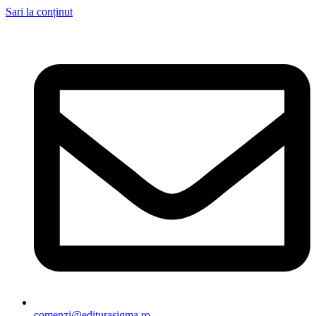
Sari la conținut
comenzi@editurasigma.ro