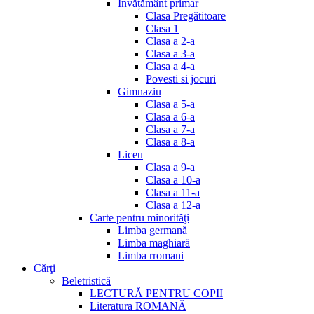
Invățământ primar
Clasa Pregătitoare
Clasa 1
Clasa a 2-a
Clasa a 3-a
Clasa a 4-a
Povesti si jocuri
Gimnaziu
Clasa a 5-a
Clasa a 6-a
Clasa a 7-a
Clasa a 8-a
Liceu
Clasa a 9-a
Clasa a 10-a
Clasa a 11-a
Clasa a 12-a
Carte pentru minorităţi
Limba germană
Limba maghiară
Limba rromani
Cărţi
Beletristică
LECTURĂ PENTRU COPII
Literatura ROMANĂ