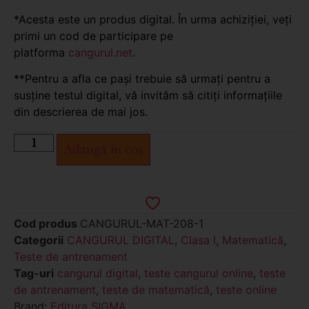
*Acesta este un produs digital. În urma achiziției, veți
primi un cod de participare pe
platforma
cangurul.net
.
**Pentru a afla ce pași trebuie să urmați pentru a
susține testul digital, vă invităm să citiți informațiile
din descrierea de mai jos.
Adaugă în coș
Cod produs
CANGURUL-MAT-208-1
Categorii
CANGURUL DIGITAL
,
Clasa I
,
Matematică
,
Teste de antrenament
Tag-uri
cangurul digital
,
teste cangurul online
,
teste
de antrenament
,
teste de matematică
,
teste online
Brand:
Editura SIGMA