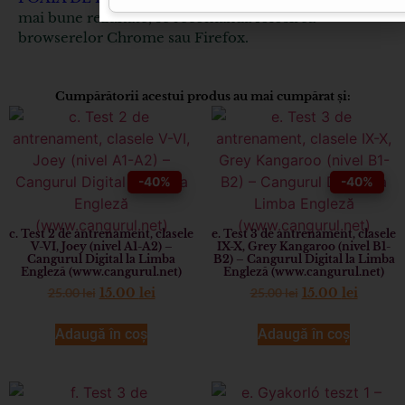
mai bune rezultate, se recomandă folosirea
browserelor Chrome sau Firefox.
Cumpărătorii acestui produs au mai cumpărat și:
-40%
-40%
c. Test 2 de antrenament, clasele
e. Test 3 de antrenament, clasele
V-VI, Joey (nivel A1-A2) –
IX-X, Grey Kangaroo (nivel B1-
Cangurul Digital la Limba
B2) – Cangurul Digital la Limba
Engleză (www.cangurul.net)
Engleză (www.cangurul.net)
25.00
lei
25.00
lei
15.00
lei
15.00
lei
Adaugă în coș
Adaugă în coș