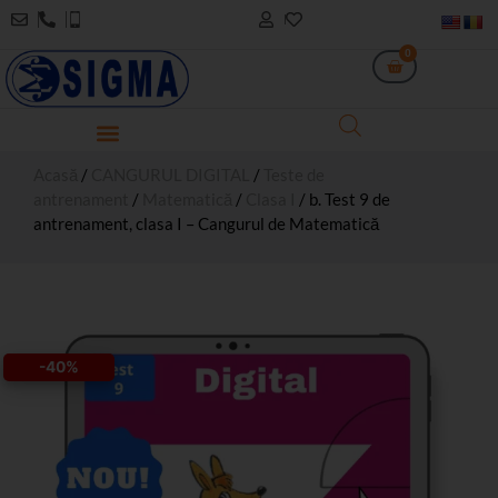
0
Acasă
/
CANGURUL DIGITAL
/
Teste de
antrenament
/
Matematică
/
Clasa I
/ b. Test 9 de
antrenament, clasa I – Cangurul de Matematică
-40%