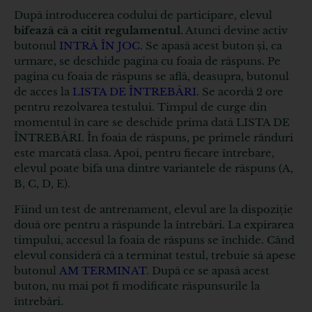
După introducerea codului de participare, elevul
bifează că a citit regulamentul
. Atunci devine activ
butonul
INTRĂ ÎN JOC
. Se apasă acest buton și, ca
urmare, se deschide pagina cu foaia de răspuns. Pe
pagina cu foaia de răspuns se află, deasupra, butonul
de acces la
LISTA DE ÎNTREBĂRI
. Se acordă 2 ore
pentru rezolvarea testului. Timpul de curge din
momentul în care se deschide prima dată LISTA DE
ÎNTREBĂRI. În foaia de răspuns, pe primele rânduri
este marcată clasa. Apoi, pentru fiecare întrebare,
elevul poate bifa una dintre variantele de răspuns (A,
B, C, D, E).
Fiind un test de antrenament, elevul are la dispoziție
două ore pentru a răspunde la întrebări. La expirarea
timpului, accesul la foaia de răspuns se închide. Când
elevul consideră că a terminat testul, trebuie să apese
butonul
AM TERMINAT
. După ce se apasă acest
buton, nu mai pot fi modificate răspunsurile la
întrebări.