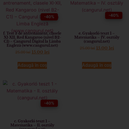
-40%
-40%
f. Test 3 de antrenament, clasele
e. Gyakorló teszt 1 –
XI-XII, Red Kangaroo (nivel B2-
Matematika – IV. osztály
C1) – Cangurul Digital la Limba
(cangurul.net)
Engleză (www.cangurul.net)
25.00
lei
15.00
lei
25.00
lei
15.00
lei
Adaugă în coș
Adaugă în coș
-40%
c. Gyakorló teszt 1 –
Matematika – II. osztály