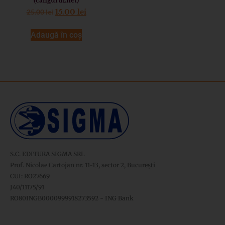
(cangurul.net)
25.00
lei
15.00
lei
Adaugă în coș
S.C. EDITURA SIGMA SRL
Prof. Nicolae Cartojan nr. 11-13, sector 2, București
CUI: RO27669
J40/11175/91
RO80INGB0000999918273592 - ING Bank