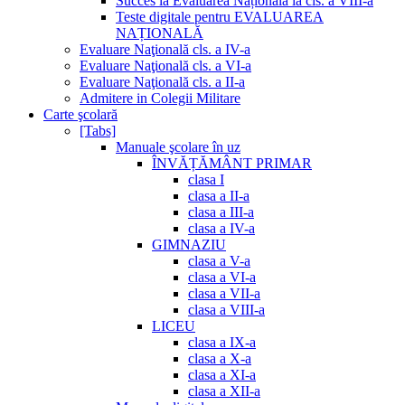
Succes la Evaluarea Națională la cls. a VIII-a
Teste digitale pentru EVALUAREA
NAȚIONALĂ
Evaluare Naţională cls. a IV-a
Evaluare Naţională cls. a VI-a
Evaluare Naţională cls. a II-a
Admitere in Colegii Militare
Carte şcolară
[Tabs]
Manuale şcolare în uz
ÎNVĂȚĂMÂNT PRIMAR
clasa I
clasa a II-a
clasa a III-a
clasa a IV-a
GIMNAZIU
clasa a V-a
clasa a VI-a
clasa a VII-a
clasa a VIII-a
LICEU
clasa a IX-a
clasa a X-a
clasa a XI-a
clasa a XII-a