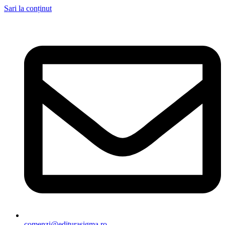
Sari la conținut
comenzi@editurasigma.ro