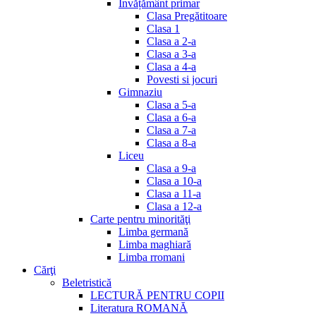
Invățământ primar
Clasa Pregătitoare
Clasa 1
Clasa a 2-a
Clasa a 3-a
Clasa a 4-a
Povesti si jocuri
Gimnaziu
Clasa a 5-a
Clasa a 6-a
Clasa a 7-a
Clasa a 8-a
Liceu
Clasa a 9-a
Clasa a 10-a
Clasa a 11-a
Clasa a 12-a
Carte pentru minorităţi
Limba germană
Limba maghiară
Limba rromani
Cărţi
Beletristică
LECTURĂ PENTRU COPII
Literatura ROMANĂ