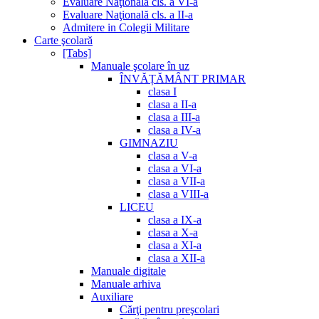
Evaluare Naţională cls. a VI-a
Evaluare Naţională cls. a II-a
Admitere in Colegii Militare
Carte şcolară
[Tabs]
Manuale şcolare în uz
ÎNVĂȚĂMÂNT PRIMAR
clasa I
clasa a II-a
clasa a III-a
clasa a IV-a
GIMNAZIU
clasa a V-a
clasa a VI-a
clasa a VII-a
clasa a VIII-a
LICEU
clasa a IX-a
clasa a X-a
clasa a XI-a
clasa a XII-a
Manuale digitale
Manuale arhiva
Auxiliare
Cărţi pentru preşcolari