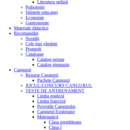
Literatura străină
Psihologie
Ştiinţele educaţiei
Economie
Gastronomie
Materiale didactice
Recomandări
Noutăţi
Cele mai vândute
Promoții
Cataloage
Catalog primar
Catalog gimnaziu
Cangurul
Resurse Cangurul
Pachete Cangurul
JOCUL-CONCURS CANGURUL
TESTE DE ANTRENAMENT
Limba engleză
Limba franceză
Poveștile Cangurului
Cangurul Explorator
Matematică
Clasa pregătitoare
Clasa I