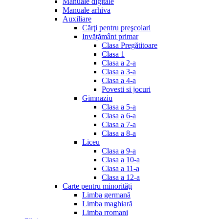
Manuale digitale
Manuale arhiva
Auxiliare
Cărţi pentru preşcolari
Invățământ primar
Clasa Pregătitoare
Clasa 1
Clasa a 2-a
Clasa a 3-a
Clasa a 4-a
Povesti si jocuri
Gimnaziu
Clasa a 5-a
Clasa a 6-a
Clasa a 7-a
Clasa a 8-a
Liceu
Clasa a 9-a
Clasa a 10-a
Clasa a 11-a
Clasa a 12-a
Carte pentru minorităţi
Limba germană
Limba maghiară
Limba rromani