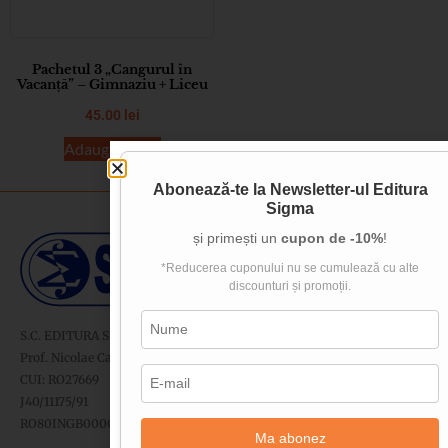
Pachetul 3 „Cangurul în
Vacanță” – Gimnaziu + Liceu
45.00
lei
Adaugă în coș
Abonează-te la
Newsletter-ul Editura
Sigma
și primești un
cupon de -10%
!
*Reducerea cuponului nu se cumulează cu alte
discounturi și promoții.
S.C. EDITURA SIGMA SRL
Prof. Nicolae Cartojan nr. 11-13, sector 2, București
CUI: RO27669
J40/11175/91
RO80INGB0000999918273592 - ING Bank
Ma abonez