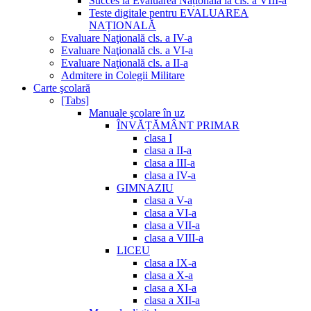
Succes la Evaluarea Națională la cls. a VIII-a
Teste digitale pentru EVALUAREA
NAȚIONALĂ
Evaluare Naţională cls. a IV-a
Evaluare Naţională cls. a VI-a
Evaluare Naţională cls. a II-a
Admitere in Colegii Militare
Carte şcolară
[Tabs]
Manuale şcolare în uz
ÎNVĂȚĂMÂNT PRIMAR
clasa I
clasa a II-a
clasa a III-a
clasa a IV-a
GIMNAZIU
clasa a V-a
clasa a VI-a
clasa a VII-a
clasa a VIII-a
LICEU
clasa a IX-a
clasa a X-a
clasa a XI-a
clasa a XII-a