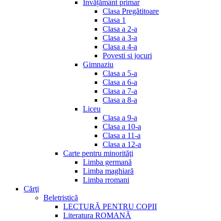
Invățământ primar
Clasa Pregătitoare
Clasa 1
Clasa a 2-a
Clasa a 3-a
Clasa a 4-a
Povesti si jocuri
Gimnaziu
Clasa a 5-a
Clasa a 6-a
Clasa a 7-a
Clasa a 8-a
Liceu
Clasa a 9-a
Clasa a 10-a
Clasa a 11-a
Clasa a 12-a
Carte pentru minorităţi
Limba germană
Limba maghiară
Limba rromani
Cărţi
Beletristică
LECTURĂ PENTRU COPII
Literatura ROMANĂ