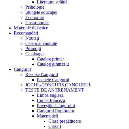
Literatura străină
Psihologie
Ştiinţele educaţiei
Economie
Gastronomie
Materiale didactice
Recomandări
Noutăţi
Cele mai vândute
Promoții
Cataloage
Catalog primar
Catalog gimnaziu
Cangurul
Resurse Cangurul
Pachete Cangurul
JOCUL-CONCURS CANGURUL
TESTE DE ANTRENAMENT
Limba engleză
Limba franceză
Poveștile Cangurului
Cangurul Explorator
Matematică
Clasa pregătitoare
Clasa I