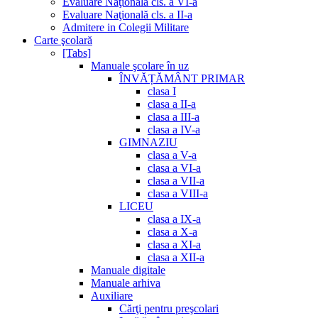
Evaluare Naţională cls. a VI-a
Evaluare Naţională cls. a II-a
Admitere in Colegii Militare
Carte şcolară
[Tabs]
Manuale şcolare în uz
ÎNVĂȚĂMÂNT PRIMAR
clasa I
clasa a II-a
clasa a III-a
clasa a IV-a
GIMNAZIU
clasa a V-a
clasa a VI-a
clasa a VII-a
clasa a VIII-a
LICEU
clasa a IX-a
clasa a X-a
clasa a XI-a
clasa a XII-a
Manuale digitale
Manuale arhiva
Auxiliare
Cărţi pentru preşcolari