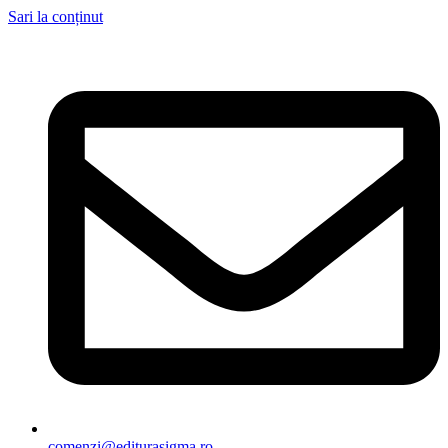
Sari la conținut
comenzi@editurasigma.ro