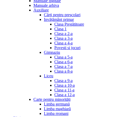
Manuale digitale
Manuale arhiva
Auxiliare
Cărţi pentru preşcolari
Invățământ primar
Clasa Pregătitoare
Clasa 1
Clasa a 2-a
Clasa a 3-a
Clasa a 4-a
Povesti si jocuri
Gimnaziu
Clasa a 5-a
Clasa a 6-a
Clasa a 7-a
Clasa a 8-a
Liceu
Clasa a 9-a
Clasa a 10-a
Clasa a 11-a
Clasa a 12-a
Carte pentru minorităţi
Limba germană
Limba maghiară
Limba rromani