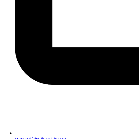
comenzi@editurasigma.ro