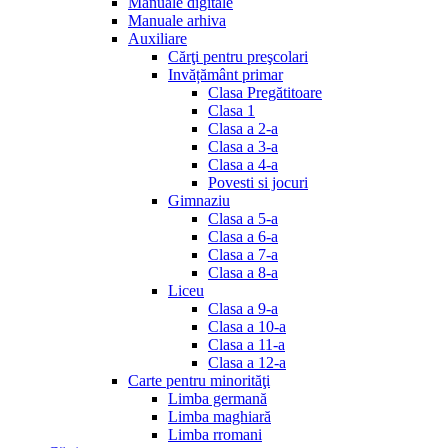
Manuale digitale
Manuale arhiva
Auxiliare
Cărţi pentru preşcolari
Invățământ primar
Clasa Pregătitoare
Clasa 1
Clasa a 2-a
Clasa a 3-a
Clasa a 4-a
Povesti si jocuri
Gimnaziu
Clasa a 5-a
Clasa a 6-a
Clasa a 7-a
Clasa a 8-a
Liceu
Clasa a 9-a
Clasa a 10-a
Clasa a 11-a
Clasa a 12-a
Carte pentru minorităţi
Limba germană
Limba maghiară
Limba rromani