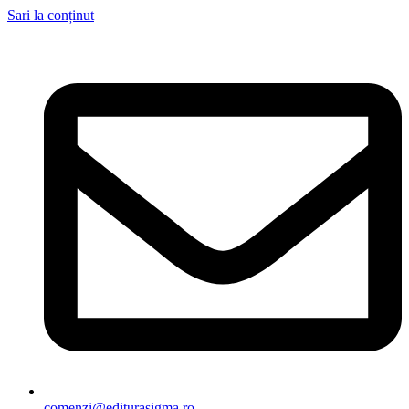
Sari la conținut
comenzi@editurasigma.ro