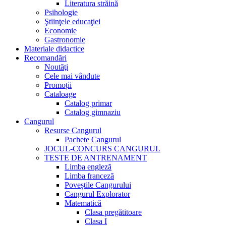
Literatura străină
Psihologie
Ştiinţele educaţiei
Economie
Gastronomie
Materiale didactice
Recomandări
Noutăţi
Cele mai vândute
Promoții
Cataloage
Catalog primar
Catalog gimnaziu
Cangurul
Resurse Cangurul
Pachete Cangurul
JOCUL-CONCURS CANGURUL
TESTE DE ANTRENAMENT
Limba engleză
Limba franceză
Poveștile Cangurului
Cangurul Explorator
Matematică
Clasa pregătitoare
Clasa I