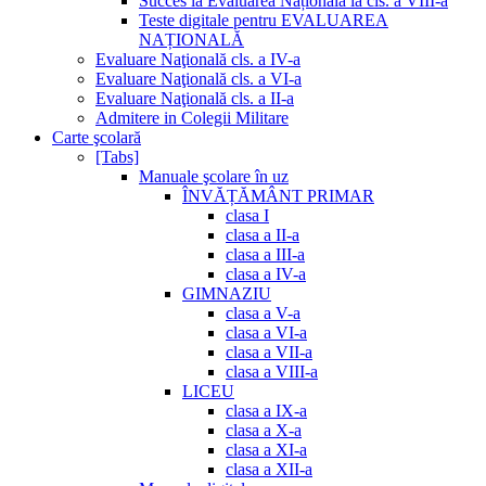
Succes la Evaluarea Națională la cls. a VIII-a
Teste digitale pentru EVALUAREA
NAȚIONALĂ
Evaluare Naţională cls. a IV-a
Evaluare Naţională cls. a VI-a
Evaluare Naţională cls. a II-a
Admitere in Colegii Militare
Carte şcolară
[Tabs]
Manuale şcolare în uz
ÎNVĂȚĂMÂNT PRIMAR
clasa I
clasa a II-a
clasa a III-a
clasa a IV-a
GIMNAZIU
clasa a V-a
clasa a VI-a
clasa a VII-a
clasa a VIII-a
LICEU
clasa a IX-a
clasa a X-a
clasa a XI-a
clasa a XII-a