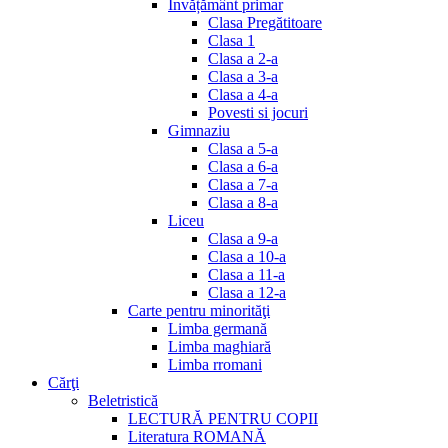
Invățământ primar
Clasa Pregătitoare
Clasa 1
Clasa a 2-a
Clasa a 3-a
Clasa a 4-a
Povesti si jocuri
Gimnaziu
Clasa a 5-a
Clasa a 6-a
Clasa a 7-a
Clasa a 8-a
Liceu
Clasa a 9-a
Clasa a 10-a
Clasa a 11-a
Clasa a 12-a
Carte pentru minorităţi
Limba germană
Limba maghiară
Limba rromani
Cărţi
Beletristică
LECTURĂ PENTRU COPII
Literatura ROMANĂ