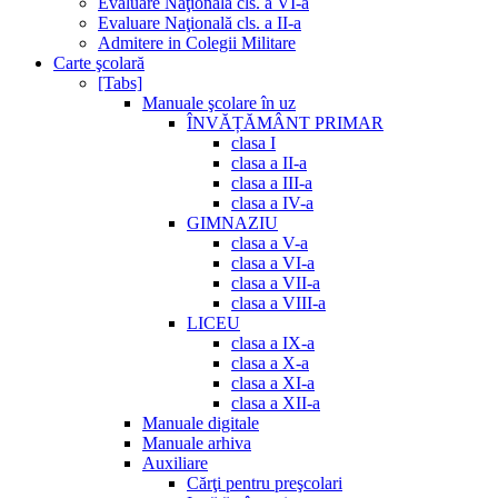
Evaluare Naţională cls. a VI-a
Evaluare Naţională cls. a II-a
Admitere in Colegii Militare
Carte şcolară
[Tabs]
Manuale şcolare în uz
ÎNVĂȚĂMÂNT PRIMAR
clasa I
clasa a II-a
clasa a III-a
clasa a IV-a
GIMNAZIU
clasa a V-a
clasa a VI-a
clasa a VII-a
clasa a VIII-a
LICEU
clasa a IX-a
clasa a X-a
clasa a XI-a
clasa a XII-a
Manuale digitale
Manuale arhiva
Auxiliare
Cărţi pentru preşcolari