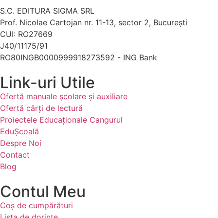
S.C. EDITURA SIGMA SRL
Prof. Nicolae Cartojan nr. 11-13, sector 2, București
CUI: RO27669
J40/11175/91
RO80INGB0000999918273592 - ING Bank
Link-uri Utile
Ofertă manuale şcolare şi auxiliare
Ofertă cărți de lectură
Proiectele Educaţionale Cangurul
EduȘcoală
Despre Noi
Contact
Blog
Contul Meu
Coș de cumpărături
Lista de dorințe