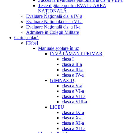
Succes la Evaluarea Națională la cls. a VIII-a
Teste digitale pentru EVALUAREA
NAȚIONALĂ
Evaluare Naţională cls. a IV-a
Evaluare Naţională cls. a VI-a
Evaluare Naţională cls. a II-a
Admitere in Colegii Militare
Carte şcolară
[Tabs]
Manuale şcolare în uz
ÎNVĂȚĂMÂNT PRIMAR
clasa I
clasa a II-a
clasa a III-a
clasa a IV-a
GIMNAZIU
clasa a V-a
clasa a VI-a
clasa a VII-a
clasa a VIII-a
LICEU
clasa a IX-a
clasa a X-a
clasa a XI-a
clasa a XII-a