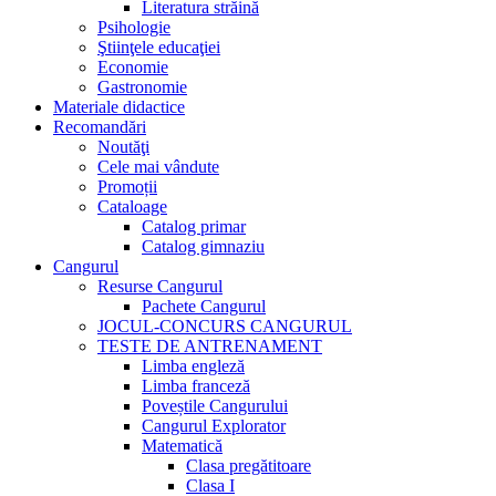
Literatura străină
Psihologie
Ştiinţele educaţiei
Economie
Gastronomie
Materiale didactice
Recomandări
Noutăţi
Cele mai vândute
Promoții
Cataloage
Catalog primar
Catalog gimnaziu
Cangurul
Resurse Cangurul
Pachete Cangurul
JOCUL-CONCURS CANGURUL
TESTE DE ANTRENAMENT
Limba engleză
Limba franceză
Poveștile Cangurului
Cangurul Explorator
Matematică
Clasa pregătitoare
Clasa I