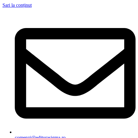
Sari la conținut
comenzi@editurasigma.ro