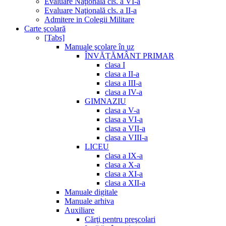
Evaluare Naţională cls. a VI-a
Evaluare Naţională cls. a II-a
Admitere in Colegii Militare
Carte şcolară
[Tabs]
Manuale şcolare în uz
ÎNVĂȚĂMÂNT PRIMAR
clasa I
clasa a II-a
clasa a III-a
clasa a IV-a
GIMNAZIU
clasa a V-a
clasa a VI-a
clasa a VII-a
clasa a VIII-a
LICEU
clasa a IX-a
clasa a X-a
clasa a XI-a
clasa a XII-a
Manuale digitale
Manuale arhiva
Auxiliare
Cărţi pentru preşcolari