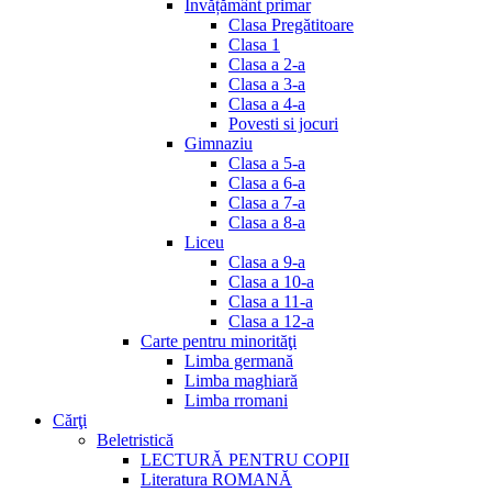
Invățământ primar
Clasa Pregătitoare
Clasa 1
Clasa a 2-a
Clasa a 3-a
Clasa a 4-a
Povesti si jocuri
Gimnaziu
Clasa a 5-a
Clasa a 6-a
Clasa a 7-a
Clasa a 8-a
Liceu
Clasa a 9-a
Clasa a 10-a
Clasa a 11-a
Clasa a 12-a
Carte pentru minorităţi
Limba germană
Limba maghiară
Limba rromani
Cărţi
Beletristică
LECTURĂ PENTRU COPII
Literatura ROMANĂ