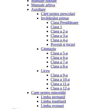
Manuale digitale
Manuale arhiva
Auxiliare
Cărţi pentru preşcolari
Invățământ primar
Clasa Pregătitoare
Clasa 1
Clasa a 2-a
Clasa a 3-a
Clasa a 4-a
Povesti si jocuri
Gimnaziu
Clasa a 5-a
Clasa a 6-a
Clasa a 7-a
Clasa a 8-a
Liceu
Clasa a 9-a
Clasa a 10-a
Clasa a 11-a
Clasa a 12-a
Carte pentru minorităţi
Limba germană
Limba maghiară
Limba rromani