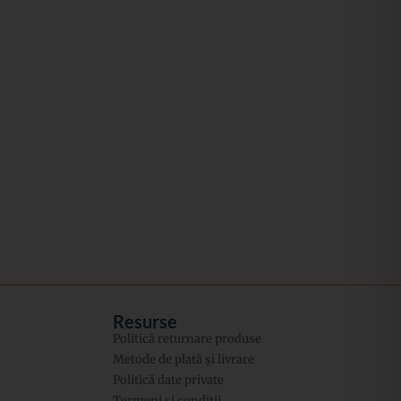
Resurse
Politică returnare produse
Metode de plată și livrare
Politică date private
Termeni și condiții