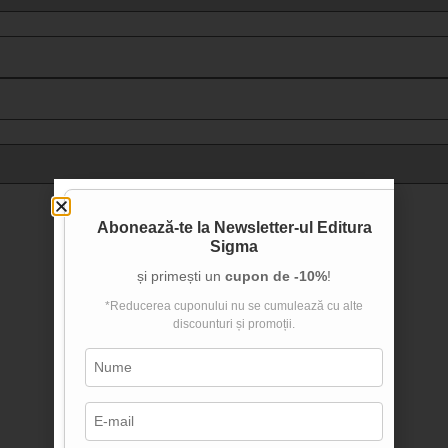
clasa a V-a
clasa a VI-a
clasa a VII-a
clasa a VIII-a
clasa a IX-a
clasa a X-a
clasa a XI-a
Abonează-te la
Newsletter-ul Editura
Sigma
clasa a XII-a
și primești un
cupon de -10%
!
*Reducerea cuponului nu se cumulează cu alte
discounturi și promoții.