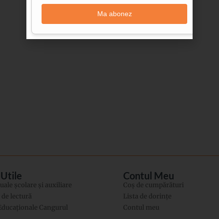
Ma abonez
 Utile
Contul Meu
ale şcolare şi auxiliare
Coș de cumpărături
i de lectură
Lista de dorințe
 Educaţionale Cangurul
Contul meu