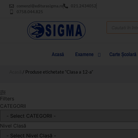
comenzi@editurasigma.ro
021.2434052
0758.044.825
Acasă
Examene
Carte Şcolară
Acasă
/ Produse etichetate “Clasa a 12-a”
Filters
CATEGORII
Nivel Clasă