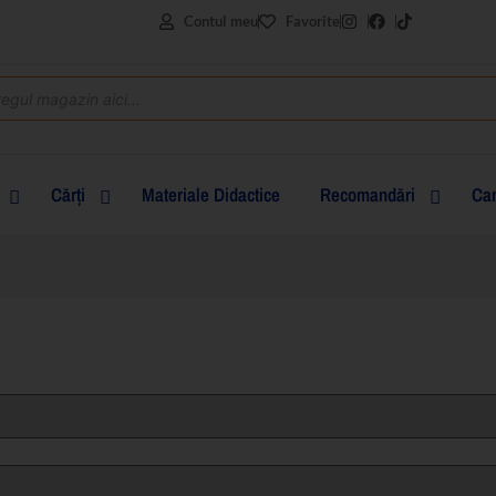
Contul meu
Favorite
Cărţi
Materiale Didactice
Recomandări
Can
clasa I
clasa a II-a
clasa a III-a
clasa a IV-a