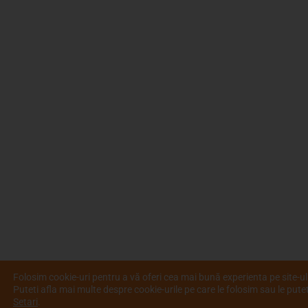
Folosim cookie-uri pentru a vă oferi cea mai bună experienta pe site-ul
Puteti afla mai multe despre cookie-urile pe care le folosim sau le putet
Setari
.