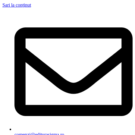
Sari la conținut
comenzi@editurasigma.ro