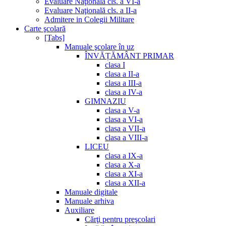
Evaluare Naţională cls. a VI-a
Evaluare Naţională cls. a II-a
Admitere in Colegii Militare
Carte şcolară
[Tabs]
Manuale şcolare în uz
ÎNVĂȚĂMÂNT PRIMAR
clasa I
clasa a II-a
clasa a III-a
clasa a IV-a
GIMNAZIU
clasa a V-a
clasa a VI-a
clasa a VII-a
clasa a VIII-a
LICEU
clasa a IX-a
clasa a X-a
clasa a XI-a
clasa a XII-a
Manuale digitale
Manuale arhiva
Auxiliare
Cărţi pentru preşcolari