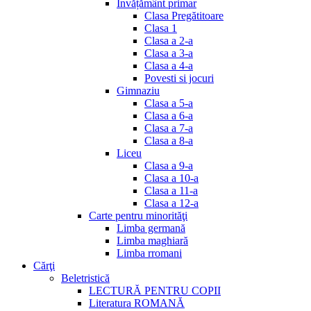
Invățământ primar
Clasa Pregătitoare
Clasa 1
Clasa a 2-a
Clasa a 3-a
Clasa a 4-a
Povesti si jocuri
Gimnaziu
Clasa a 5-a
Clasa a 6-a
Clasa a 7-a
Clasa a 8-a
Liceu
Clasa a 9-a
Clasa a 10-a
Clasa a 11-a
Clasa a 12-a
Carte pentru minorităţi
Limba germană
Limba maghiară
Limba rromani
Cărţi
Beletristică
LECTURĂ PENTRU COPII
Literatura ROMANĂ