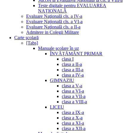
Succes la Evaluarea Națională la cls. a VIII-a
Teste digitale pentru EVALUAREA
NAȚIONALĂ
Evaluare Naţională cls. a IV-a
Evaluare Naţională cls. a VI-a
Evaluare Naţională cls. a II-a
Admitere in Colegii Militare
Carte şcolară
[Tabs]
Manuale şcolare în uz
ÎNVĂȚĂMÂNT PRIMAR
clasa I
clasa a II-a
clasa a III-a
clasa a IV-a
GIMNAZIU
clasa a V-a
clasa a VI-a
clasa a VII-a
clasa a VIII-a
LICEU
clasa a IX-a
clasa a X-a
clasa a XI-a
clasa a XII-a