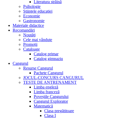
Literatura străină
Psihologie
Ştiinţele educaţiei
Economie
Gastronomie
Materiale didactice
Recomandări
Noutăţi
Cele mai vândute
Promoții
Cataloage
Catalog primar
Catalog gimnaziu
Cangurul
Resurse Cangurul
Pachete Cangurul
JOCUL-CONCURS CANGURUL
TESTE DE ANTRENAMENT
Limba engleză
Limba franceză
Poveștile Cangurului
Cangurul Explorator
Matematică
Clasa pregătitoare
Clasa I