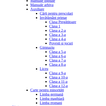
Manuale digitale
Manuale arhiva
Auxiliare
Cărţi pentru preşcolari
Invățământ primar
Clasa Pregătitoare
Clasa 1
Clasa a 2-a
Clasa a 3-a
Clasa a 4-a
Povesti si jocuri
Gimnaziu
Clasa a 5-a
Clasa a 6-a
Clasa a 7-a
Clasa a 8-a
Liceu
Clasa a 9-a
Clasa a 10-a
Clasa a 11-a
Clasa a 12-a
Carte pentru minorităţi
Limba germană
Limba maghiară
Limba rromani