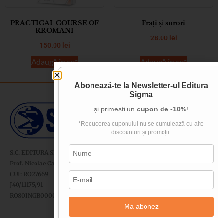
PRACTICAL COURSE OF
Frați și surori
RROMANI
28.00
lei
150.00
lei
Adaugă în coș
Adaugă în coș
Abonează-te la
Newsletter-ul Editura
Sigma
și primești un
cupon de -10%
!
*Reducerea cuponului nu se cumulează cu alte
discounturi și promoții.
S.C. EDITURA SIGMA SRL
Prof. Nicolae Cartojan nr. 11-13, sector 2, București
CUI: RO27669
J40/11175/91
RO80INGB0000999918273592 - ING Bank
Ma abonez