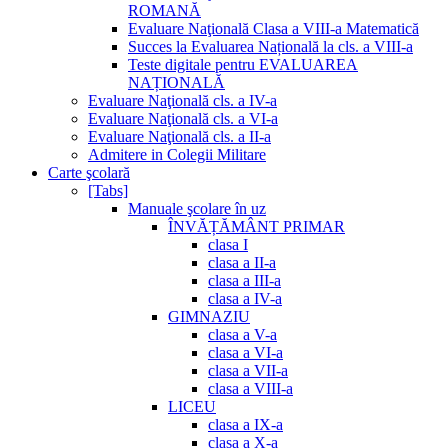
ROMANĂ
Evaluare Naţională Clasa a VIII-a Matematică
Succes la Evaluarea Națională la cls. a VIII-a
Teste digitale pentru EVALUAREA
NAȚIONALĂ
Evaluare Naţională cls. a IV-a
Evaluare Naţională cls. a VI-a
Evaluare Naţională cls. a II-a
Admitere in Colegii Militare
Carte şcolară
[Tabs]
Manuale şcolare în uz
ÎNVĂȚĂMÂNT PRIMAR
clasa I
clasa a II-a
clasa a III-a
clasa a IV-a
GIMNAZIU
clasa a V-a
clasa a VI-a
clasa a VII-a
clasa a VIII-a
LICEU
clasa a IX-a
clasa a X-a