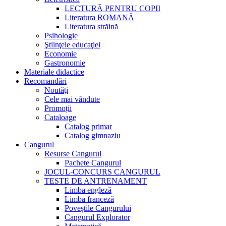
LECTURĂ PENTRU COPII
Literatura ROMANĂ
Literatura străină
Psihologie
Ştiinţele educaţiei
Economie
Gastronomie
Materiale didactice
Recomandări
Noutăţi
Cele mai vândute
Promoții
Cataloage
Catalog primar
Catalog gimnaziu
Cangurul
Resurse Cangurul
Pachete Cangurul
JOCUL-CONCURS CANGURUL
TESTE DE ANTRENAMENT
Limba engleză
Limba franceză
Poveștile Cangurului
Cangurul Explorator