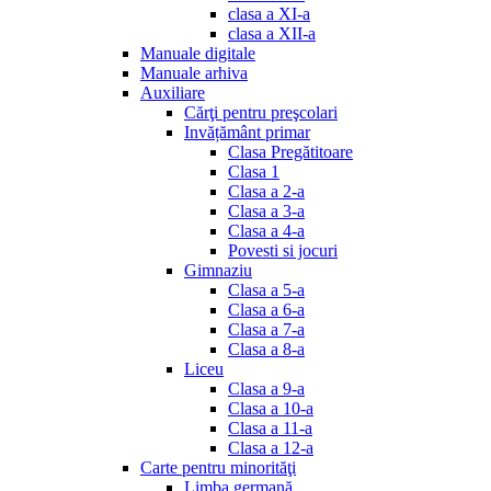
clasa a XI-a
clasa a XII-a
Manuale digitale
Manuale arhiva
Auxiliare
Cărţi pentru preşcolari
Invățământ primar
Clasa Pregătitoare
Clasa 1
Clasa a 2-a
Clasa a 3-a
Clasa a 4-a
Povesti si jocuri
Gimnaziu
Clasa a 5-a
Clasa a 6-a
Clasa a 7-a
Clasa a 8-a
Liceu
Clasa a 9-a
Clasa a 10-a
Clasa a 11-a
Clasa a 12-a
Carte pentru minorităţi
Limba germană