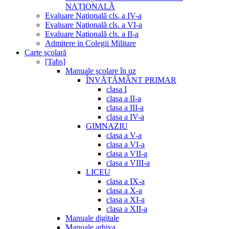
NAȚIONALĂ
Evaluare Naţională cls. a IV-a
Evaluare Naţională cls. a VI-a
Evaluare Naţională cls. a II-a
Admitere in Colegii Militare
Carte şcolară
[Tabs]
Manuale şcolare în uz
ÎNVĂȚĂMÂNT PRIMAR
clasa I
clasa a II-a
clasa a III-a
clasa a IV-a
GIMNAZIU
clasa a V-a
clasa a VI-a
clasa a VII-a
clasa a VIII-a
LICEU
clasa a IX-a
clasa a X-a
clasa a XI-a
clasa a XII-a
Manuale digitale
Manuale arhiva