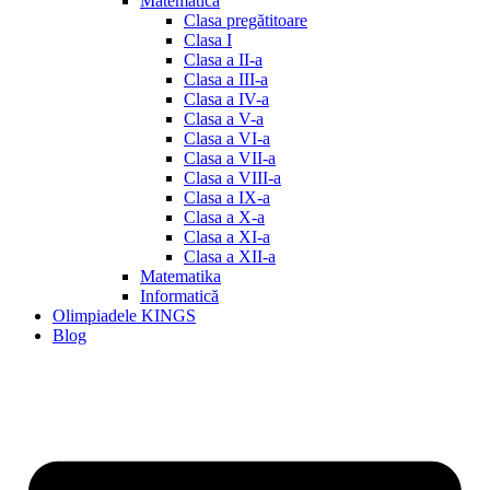
Matematică
Clasa pregătitoare
Clasa I
Clasa a II-a
Clasa a III-a
Clasa a IV-a
Clasa a V-a
Clasa a VI-a
Clasa a VII-a
Clasa a VIII-a
Clasa a IX-a
Clasa a X-a
Clasa a XI-a
Clasa a XII-a
Matematika
Informatică
Olimpiadele KINGS
Blog