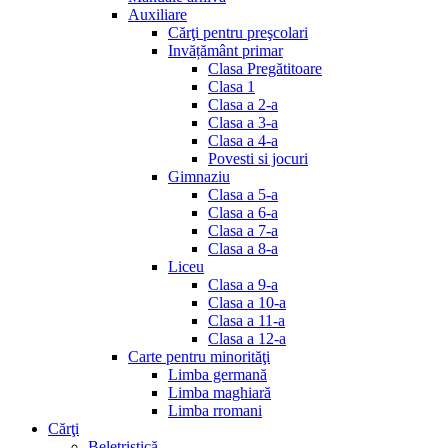
Auxiliare
Cărţi pentru preşcolari
Invățământ primar
Clasa Pregătitoare
Clasa 1
Clasa a 2-a
Clasa a 3-a
Clasa a 4-a
Povesti si jocuri
Gimnaziu
Clasa a 5-a
Clasa a 6-a
Clasa a 7-a
Clasa a 8-a
Liceu
Clasa a 9-a
Clasa a 10-a
Clasa a 11-a
Clasa a 12-a
Carte pentru minorităţi
Limba germană
Limba maghiară
Limba rromani
Cărţi
Beletristică