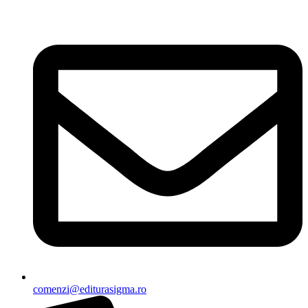
Sari
la
conținut
comenzi@editurasigma.ro