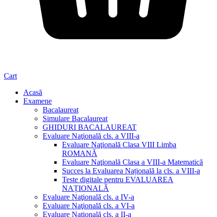
Cart
Acasă
Examene
Bacalaureat
Simulare Bacalaureat
GHIDURI BACALAUREAT
Evaluare Naţională cls. a VIII-a
Evaluare Naţională Clasa VIII Limba
ROMANĂ
Evaluare Naţională Clasa a VIII-a Matematică
Succes la Evaluarea Națională la cls. a VIII-a
Teste digitale pentru EVALUAREA
NAȚIONALĂ
Evaluare Naţională cls. a IV-a
Evaluare Naţională cls. a VI-a
Evaluare Naţională cls. a II-a