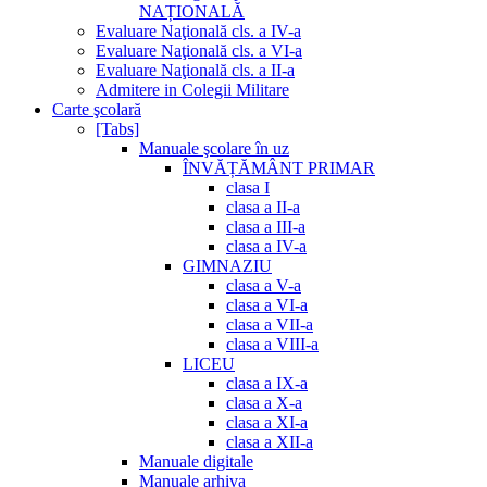
NAȚIONALĂ
Evaluare Naţională cls. a IV-a
Evaluare Naţională cls. a VI-a
Evaluare Naţională cls. a II-a
Admitere in Colegii Militare
Carte şcolară
[Tabs]
Manuale şcolare în uz
ÎNVĂȚĂMÂNT PRIMAR
clasa I
clasa a II-a
clasa a III-a
clasa a IV-a
GIMNAZIU
clasa a V-a
clasa a VI-a
clasa a VII-a
clasa a VIII-a
LICEU
clasa a IX-a
clasa a X-a
clasa a XI-a
clasa a XII-a
Manuale digitale
Manuale arhiva