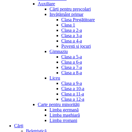
Auxiliare
Cărţi pentru preşcolari
Invățământ primar
Clasa Pregătitoare
Clasa 1
Clasa a 2-a
Clasa a 3-a
Clasa a 4-a
Povesti si jocuri
Gimnaziu
Clasa a 5-a
Clasa a 6-a
Clasa a 7-a
Clasa a 8-a
Liceu
Clasa a 9-a
Clasa a 10-a
Clasa a 11-a
Clasa a 12-a
Carte pentru minorităţi
Limba germană
Limba maghiară
Limba rromani
Cărţi
Beletristică