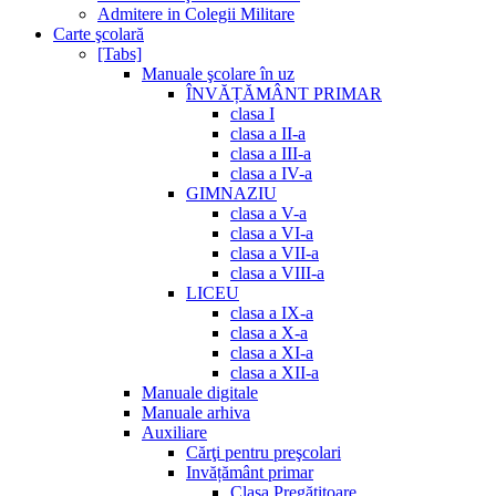
Admitere in Colegii Militare
Carte şcolară
[Tabs]
Manuale şcolare în uz
ÎNVĂȚĂMÂNT PRIMAR
clasa I
clasa a II-a
clasa a III-a
clasa a IV-a
GIMNAZIU
clasa a V-a
clasa a VI-a
clasa a VII-a
clasa a VIII-a
LICEU
clasa a IX-a
clasa a X-a
clasa a XI-a
clasa a XII-a
Manuale digitale
Manuale arhiva
Auxiliare
Cărţi pentru preşcolari
Invățământ primar
Clasa Pregătitoare