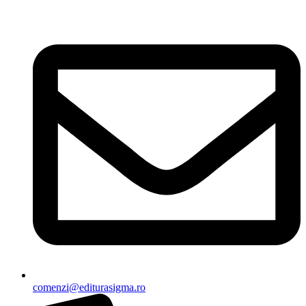
Sari
la
conținut
comenzi@editurasigma.ro