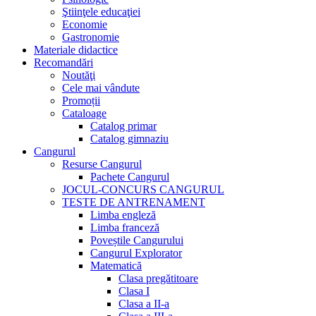
Ştiinţele educaţiei
Economie
Gastronomie
Materiale didactice
Recomandări
Noutăţi
Cele mai vândute
Promoții
Cataloage
Catalog primar
Catalog gimnaziu
Cangurul
Resurse Cangurul
Pachete Cangurul
JOCUL-CONCURS CANGURUL
TESTE DE ANTRENAMENT
Limba engleză
Limba franceză
Poveștile Cangurului
Cangurul Explorator
Matematică
Clasa pregătitoare
Clasa I
Clasa a II-a