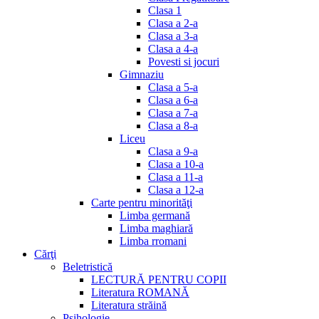
Clasa 1
Clasa a 2-a
Clasa a 3-a
Clasa a 4-a
Povesti si jocuri
Gimnaziu
Clasa a 5-a
Clasa a 6-a
Clasa a 7-a
Clasa a 8-a
Liceu
Clasa a 9-a
Clasa a 10-a
Clasa a 11-a
Clasa a 12-a
Carte pentru minorităţi
Limba germană
Limba maghiară
Limba rromani
Cărţi
Beletristică
LECTURĂ PENTRU COPII
Literatura ROMANĂ
Literatura străină
Psihologie