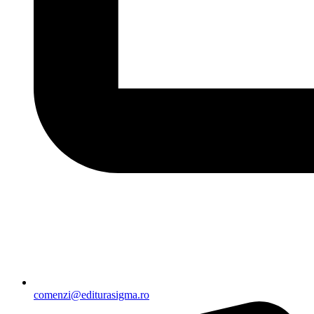
comenzi@editurasigma.ro