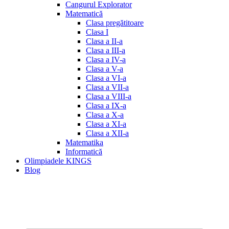
Cangurul Explorator
Matematică
Clasa pregătitoare
Clasa I
Clasa a II-a
Clasa a III-a
Clasa a IV-a
Clasa a V-a
Clasa a VI-a
Clasa a VII-a
Clasa a VIII-a
Clasa a IX-a
Clasa a X-a
Clasa a XI-a
Clasa a XII-a
Matematika
Informatică
Olimpiadele KINGS
Blog