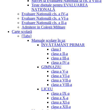
Succes la Evaluarea Națională la cls. a VIII-a
Teste digitale pentru EVALUAREA
NAȚIONALĂ
Evaluare Naţională cls. a IV-a
Evaluare Naţională cls. a VI-a
Evaluare Naţională cls. a II-a
Admitere in Colegii Militare
Carte şcolară
[Tabs]
Manuale şcolare în uz
ÎNVĂȚĂMÂNT PRIMAR
clasa I
clasa a II-a
clasa a III-a
clasa a IV-a
GIMNAZIU
clasa a V-a
clasa a VI-a
clasa a VII-a
clasa a VIII-a
LICEU
clasa a IX-a
clasa a X-a
clasa a XI-a
clasa a XII-a