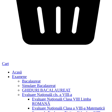
Cart
Acasă
Examene
Bacalaureat
Simulare Bacalaureat
GHIDURI BACALAUREAT
Evaluare Naţională cls. a VIII-a
Evaluare Naţională Clasa VIII Limba
ROMANĂ
Evaluare Naţională Clasa a VIII-a Matematică