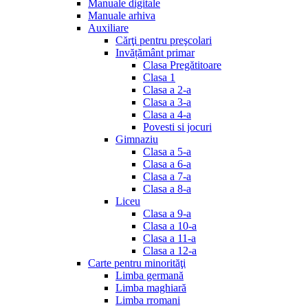
Manuale digitale
Manuale arhiva
Auxiliare
Cărţi pentru preşcolari
Invățământ primar
Clasa Pregătitoare
Clasa 1
Clasa a 2-a
Clasa a 3-a
Clasa a 4-a
Povesti si jocuri
Gimnaziu
Clasa a 5-a
Clasa a 6-a
Clasa a 7-a
Clasa a 8-a
Liceu
Clasa a 9-a
Clasa a 10-a
Clasa a 11-a
Clasa a 12-a
Carte pentru minorităţi
Limba germană
Limba maghiară
Limba rromani