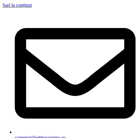
Sari la conținut
comenzi@editurasigma.ro