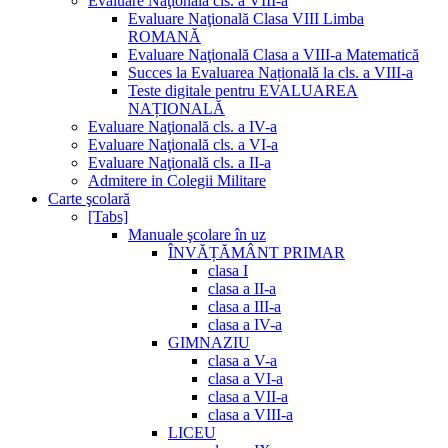
Evaluare Naţională cls. a VIII-a
Evaluare Naţională Clasa VIII Limba
ROMANĂ
Evaluare Naţională Clasa a VIII-a Matematică
Succes la Evaluarea Națională la cls. a VIII-a
Teste digitale pentru EVALUAREA
NAȚIONALĂ
Evaluare Naţională cls. a IV-a
Evaluare Naţională cls. a VI-a
Evaluare Naţională cls. a II-a
Admitere in Colegii Militare
Carte şcolară
[Tabs]
Manuale şcolare în uz
ÎNVĂȚĂMÂNT PRIMAR
clasa I
clasa a II-a
clasa a III-a
clasa a IV-a
GIMNAZIU
clasa a V-a
clasa a VI-a
clasa a VII-a
clasa a VIII-a
LICEU