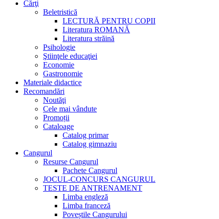
Cărţi
Beletristică
LECTURĂ PENTRU COPII
Literatura ROMANĂ
Literatura străină
Psihologie
Ştiinţele educaţiei
Economie
Gastronomie
Materiale didactice
Recomandări
Noutăţi
Cele mai vândute
Promoții
Cataloage
Catalog primar
Catalog gimnaziu
Cangurul
Resurse Cangurul
Pachete Cangurul
JOCUL-CONCURS CANGURUL
TESTE DE ANTRENAMENT
Limba engleză
Limba franceză
Poveștile Cangurului