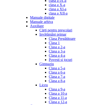
clasa a IX-a
clasa a X-a
clasa a XI-a
clasa a XII-a
Manuale digitale
Manuale arhiva
Auxiliare
Cărţi pentru preşcolari
Invățământ primar
Clasa Pregătitoare
Clasa 1
Clasa a 2-a
Clasa a 3-a
Clasa a 4-a
Povesti si jocuri
Gimnaziu
Clasa a 5-a
Clasa a 6-a
Clasa a 7-a
Clasa a 8-a
Liceu
Clasa a 9-a
Clasa a 10-a
Clasa a 11-a
Clasa a 12-a