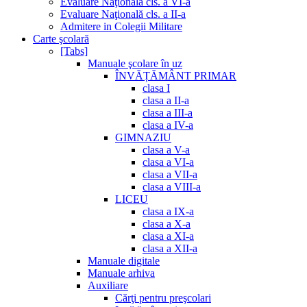
Evaluare Naţională cls. a VI-a
Evaluare Naţională cls. a II-a
Admitere in Colegii Militare
Carte şcolară
[Tabs]
Manuale şcolare în uz
ÎNVĂȚĂMÂNT PRIMAR
clasa I
clasa a II-a
clasa a III-a
clasa a IV-a
GIMNAZIU
clasa a V-a
clasa a VI-a
clasa a VII-a
clasa a VIII-a
LICEU
clasa a IX-a
clasa a X-a
clasa a XI-a
clasa a XII-a
Manuale digitale
Manuale arhiva
Auxiliare
Cărţi pentru preşcolari