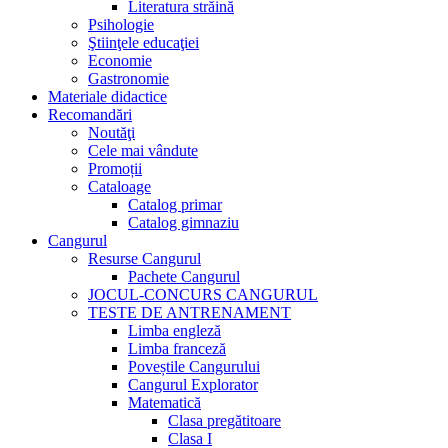
Literatura străină
Psihologie
Ştiinţele educaţiei
Economie
Gastronomie
Materiale didactice
Recomandări
Noutăţi
Cele mai vândute
Promoții
Cataloage
Catalog primar
Catalog gimnaziu
Cangurul
Resurse Cangurul
Pachete Cangurul
JOCUL-CONCURS CANGURUL
TESTE DE ANTRENAMENT
Limba engleză
Limba franceză
Poveștile Cangurului
Cangurul Explorator
Matematică
Clasa pregătitoare
Clasa I