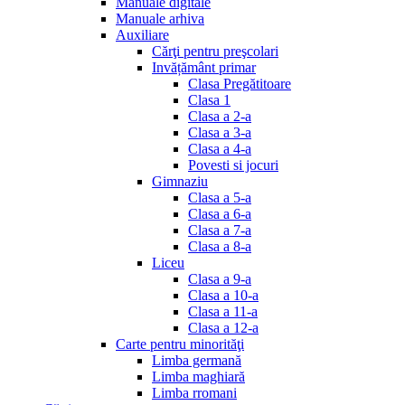
Manuale digitale
Manuale arhiva
Auxiliare
Cărţi pentru preşcolari
Invățământ primar
Clasa Pregătitoare
Clasa 1
Clasa a 2-a
Clasa a 3-a
Clasa a 4-a
Povesti si jocuri
Gimnaziu
Clasa a 5-a
Clasa a 6-a
Clasa a 7-a
Clasa a 8-a
Liceu
Clasa a 9-a
Clasa a 10-a
Clasa a 11-a
Clasa a 12-a
Carte pentru minorităţi
Limba germană
Limba maghiară
Limba rromani