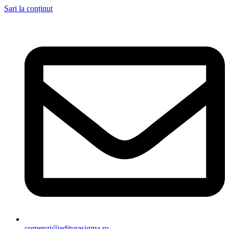
Sari la conținut
comenzi@editurasigma.ro