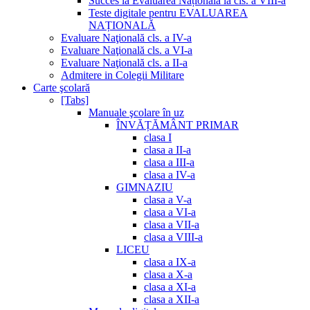
Succes la Evaluarea Națională la cls. a VIII-a
Teste digitale pentru EVALUAREA
NAȚIONALĂ
Evaluare Naţională cls. a IV-a
Evaluare Naţională cls. a VI-a
Evaluare Naţională cls. a II-a
Admitere in Colegii Militare
Carte şcolară
[Tabs]
Manuale şcolare în uz
ÎNVĂȚĂMÂNT PRIMAR
clasa I
clasa a II-a
clasa a III-a
clasa a IV-a
GIMNAZIU
clasa a V-a
clasa a VI-a
clasa a VII-a
clasa a VIII-a
LICEU
clasa a IX-a
clasa a X-a
clasa a XI-a
clasa a XII-a