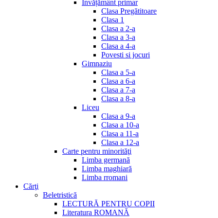
Invățământ primar
Clasa Pregătitoare
Clasa 1
Clasa a 2-a
Clasa a 3-a
Clasa a 4-a
Povesti si jocuri
Gimnaziu
Clasa a 5-a
Clasa a 6-a
Clasa a 7-a
Clasa a 8-a
Liceu
Clasa a 9-a
Clasa a 10-a
Clasa a 11-a
Clasa a 12-a
Carte pentru minorităţi
Limba germană
Limba maghiară
Limba rromani
Cărţi
Beletristică
LECTURĂ PENTRU COPII
Literatura ROMANĂ