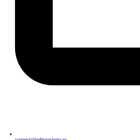
comenzi@editurasigma.ro