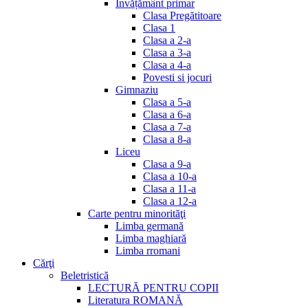
Invățământ primar
Clasa Pregătitoare
Clasa 1
Clasa a 2-a
Clasa a 3-a
Clasa a 4-a
Povesti si jocuri
Gimnaziu
Clasa a 5-a
Clasa a 6-a
Clasa a 7-a
Clasa a 8-a
Liceu
Clasa a 9-a
Clasa a 10-a
Clasa a 11-a
Clasa a 12-a
Carte pentru minorităţi
Limba germană
Limba maghiară
Limba rromani
Cărţi
Beletristică
LECTURĂ PENTRU COPII
Literatura ROMANĂ