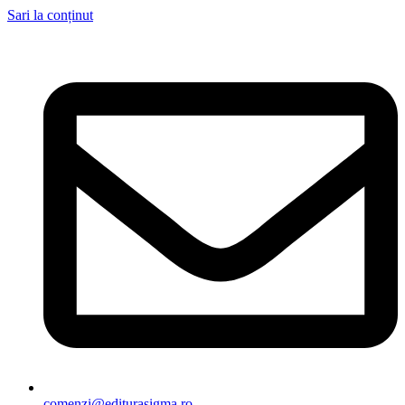
Sari la conținut
comenzi@editurasigma.ro