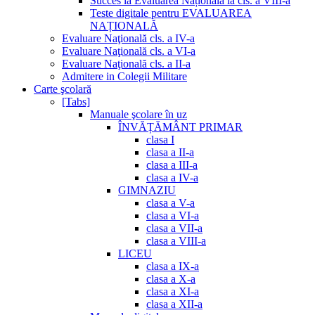
Succes la Evaluarea Națională la cls. a VIII-a
Teste digitale pentru EVALUAREA
NAȚIONALĂ
Evaluare Naţională cls. a IV-a
Evaluare Naţională cls. a VI-a
Evaluare Naţională cls. a II-a
Admitere in Colegii Militare
Carte şcolară
[Tabs]
Manuale şcolare în uz
ÎNVĂȚĂMÂNT PRIMAR
clasa I
clasa a II-a
clasa a III-a
clasa a IV-a
GIMNAZIU
clasa a V-a
clasa a VI-a
clasa a VII-a
clasa a VIII-a
LICEU
clasa a IX-a
clasa a X-a
clasa a XI-a
clasa a XII-a