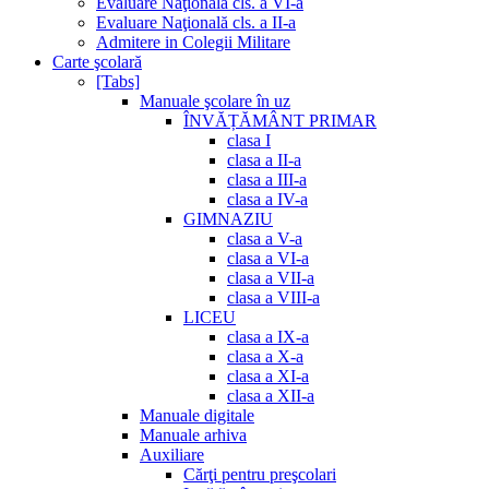
Evaluare Naţională cls. a VI-a
Evaluare Naţională cls. a II-a
Admitere in Colegii Militare
Carte şcolară
[Tabs]
Manuale şcolare în uz
ÎNVĂȚĂMÂNT PRIMAR
clasa I
clasa a II-a
clasa a III-a
clasa a IV-a
GIMNAZIU
clasa a V-a
clasa a VI-a
clasa a VII-a
clasa a VIII-a
LICEU
clasa a IX-a
clasa a X-a
clasa a XI-a
clasa a XII-a
Manuale digitale
Manuale arhiva
Auxiliare
Cărţi pentru preşcolari