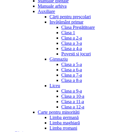
Manuale digitale
Manuale arhiva
Auxiliare
Cărţi pentru preşcolari
Invățământ primar
Clasa Pregătitoare
Clasa 1
Clasa a 2-a
Clasa a 3-a
Clasa a 4-a
Povesti si jocuri
Gimnaziu
Clasa a 5-a
Clasa a 6-a
Clasa a 7-a
Clasa a 8-a
Liceu
Clasa a 9-a
Clasa a 10-a
Clasa a 11-a
Clasa a 12-a
Carte pentru minorităţi
Limba germană
Limba maghiară
Limba rromani