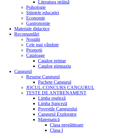
Literatura străină
Psihologie
Ştiinţele educaţiei
Economie
Gastronomie
Materiale didactice
Recomandări
Noutăţi
Cele mai vândute
Promoții
Cataloage
Catalog primar
Catalog gimnaziu
Cangurul
Resurse Cangurul
Pachete Cangurul
JOCUL-CONCURS CANGURUL
TESTE DE ANTRENAMENT
Limba engleză
Limba franceză
Poveștile Cangurului
Cangurul Explorator
Matematică
Clasa pregătitoare
Clasa I