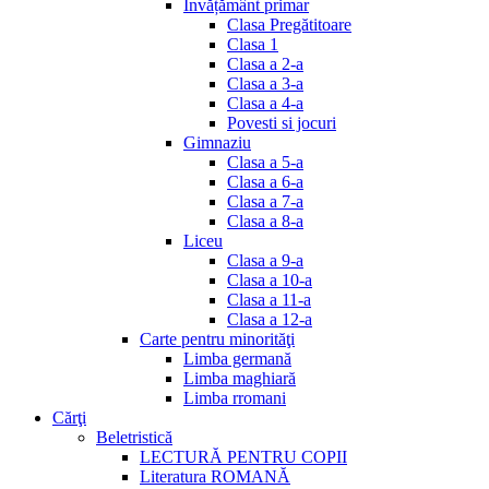
Invățământ primar
Clasa Pregătitoare
Clasa 1
Clasa a 2-a
Clasa a 3-a
Clasa a 4-a
Povesti si jocuri
Gimnaziu
Clasa a 5-a
Clasa a 6-a
Clasa a 7-a
Clasa a 8-a
Liceu
Clasa a 9-a
Clasa a 10-a
Clasa a 11-a
Clasa a 12-a
Carte pentru minorităţi
Limba germană
Limba maghiară
Limba rromani
Cărţi
Beletristică
LECTURĂ PENTRU COPII
Literatura ROMANĂ