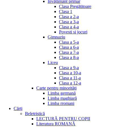
Invățământ primar
Clasa Pregătitoare
Clasa 1
Clasa a 2-a
Clasa a 3-a
Clasa a 4-a
Povesti si jocuri
Gimnaziu
Clasa a 5-a
Clasa a 6-a
Clasa a 7-a
Clasa a 8-a
Liceu
Clasa a 9-a
Clasa a 10-a
Clasa a 11-a
Clasa a 12-a
Carte pentru minorităţi
Limba germană
Limba maghiară
Limba rromani
Cărţi
Beletristică
LECTURĂ PENTRU COPII
Literatura ROMANĂ