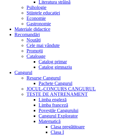
Literatura străină
Psihologie
Ştiinţele educaţiei
Economie
Gastronomie
Materiale didactice
Recomandări
Noutăţi
Cele mai vândute
Promoții
Cataloage
Catalog primar
Catalog gimnaziu
Cangurul
Resurse Cangurul
Pachete Cangurul
JOCUL-CONCURS CANGURUL
TESTE DE ANTRENAMENT
Limba engleză
Limba franceză
Poveștile Cangurului
Cangurul Explorator
Matematică
Clasa pregătitoare
Clasa I