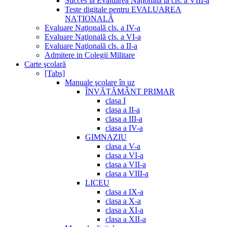
Succes la Evaluarea Națională la cls. a VIII-a
Teste digitale pentru EVALUAREA
NAȚIONALĂ
Evaluare Naţională cls. a IV-a
Evaluare Naţională cls. a VI-a
Evaluare Naţională cls. a II-a
Admitere in Colegii Militare
Carte şcolară
[Tabs]
Manuale şcolare în uz
ÎNVĂȚĂMÂNT PRIMAR
clasa I
clasa a II-a
clasa a III-a
clasa a IV-a
GIMNAZIU
clasa a V-a
clasa a VI-a
clasa a VII-a
clasa a VIII-a
LICEU
clasa a IX-a
clasa a X-a
clasa a XI-a
clasa a XII-a