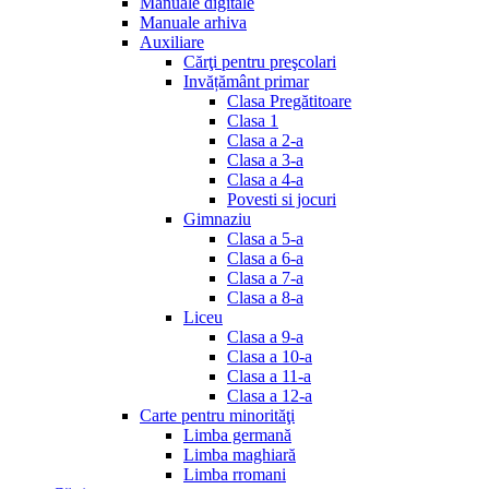
Manuale digitale
Manuale arhiva
Auxiliare
Cărţi pentru preşcolari
Invățământ primar
Clasa Pregătitoare
Clasa 1
Clasa a 2-a
Clasa a 3-a
Clasa a 4-a
Povesti si jocuri
Gimnaziu
Clasa a 5-a
Clasa a 6-a
Clasa a 7-a
Clasa a 8-a
Liceu
Clasa a 9-a
Clasa a 10-a
Clasa a 11-a
Clasa a 12-a
Carte pentru minorităţi
Limba germană
Limba maghiară
Limba rromani