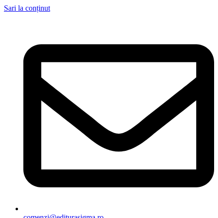
Sari la conținut
comenzi@editurasigma.ro