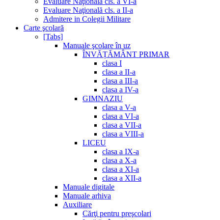
Evaluare Naţională cls. a VI-a
Evaluare Naţională cls. a II-a
Admitere in Colegii Militare
Carte şcolară
[Tabs]
Manuale şcolare în uz
ÎNVĂȚĂMÂNT PRIMAR
clasa I
clasa a II-a
clasa a III-a
clasa a IV-a
GIMNAZIU
clasa a V-a
clasa a VI-a
clasa a VII-a
clasa a VIII-a
LICEU
clasa a IX-a
clasa a X-a
clasa a XI-a
clasa a XII-a
Manuale digitale
Manuale arhiva
Auxiliare
Cărţi pentru preşcolari