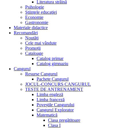
Literatura străină
Psihologie
Ştiinţele educaţiei
Economie
Gastronomie
Materiale didactice
Recomandări
Noutăţi
Cele mai vândute
Promoții
Cataloage
Catalog primar
Catalog gimnaziu
Cangurul
Resurse Cangurul
Pachete Cangurul
JOCUL-CONCURS CANGURUL
TESTE DE ANTRENAMENT
Limba engleză
Limba franceză
Poveștile Cangurului
Cangurul Explorator
Matematică
Clasa pregătitoare
Clasa I