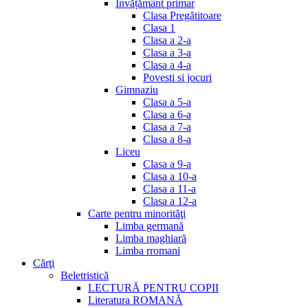
Invățământ primar
Clasa Pregătitoare
Clasa 1
Clasa a 2-a
Clasa a 3-a
Clasa a 4-a
Povesti si jocuri
Gimnaziu
Clasa a 5-a
Clasa a 6-a
Clasa a 7-a
Clasa a 8-a
Liceu
Clasa a 9-a
Clasa a 10-a
Clasa a 11-a
Clasa a 12-a
Carte pentru minorităţi
Limba germană
Limba maghiară
Limba rromani
Cărţi
Beletristică
LECTURĂ PENTRU COPII
Literatura ROMANĂ