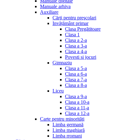
Manuale digitale
Manuale arhiva
Auxiliare
Cărţi pentru preşcolari
Invățământ primar
Clasa Pregătitoare
Clasa 1
Clasa a 2-a
Clasa a 3-a
Clasa a 4-a
Povesti si jocuri
Gimnaziu
Clasa a 5-a
Clasa a 6-a
Clasa a 7-a
Clasa a 8-a
Liceu
Clasa a 9-a
Clasa a 10-a
Clasa a 11-a
Clasa a 12-a
Carte pentru minorităţi
Limba germană
Limba maghiară
Limba rromani