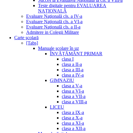
Succes la Evaluarea Națională la cls. a VIII-a
Teste digitale pentru EVALUAREA
NAȚIONALĂ
Evaluare Naţională cls. a IV-a
Evaluare Naţională cls. a VI-a
Evaluare Naţională cls. a II-a
Admitere in Colegii Militare
Carte şcolară
[Tabs]
Manuale şcolare în uz
ÎNVĂȚĂMÂNT PRIMAR
clasa I
clasa a II-a
clasa a III-a
clasa a IV-a
GIMNAZIU
clasa a V-a
clasa a VI-a
clasa a VII-a
clasa a VIII-a
LICEU
clasa a IX-a
clasa a X-a
clasa a XI-a
clasa a XII-a