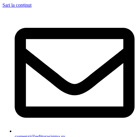
Sari la conținut
comenzi@editurasigma.ro