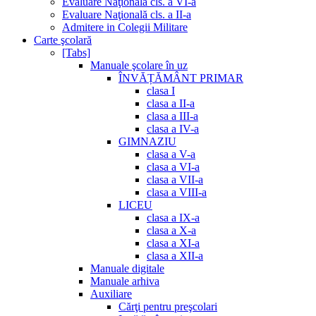
Evaluare Naţională cls. a VI-a
Evaluare Naţională cls. a II-a
Admitere in Colegii Militare
Carte şcolară
[Tabs]
Manuale şcolare în uz
ÎNVĂȚĂMÂNT PRIMAR
clasa I
clasa a II-a
clasa a III-a
clasa a IV-a
GIMNAZIU
clasa a V-a
clasa a VI-a
clasa a VII-a
clasa a VIII-a
LICEU
clasa a IX-a
clasa a X-a
clasa a XI-a
clasa a XII-a
Manuale digitale
Manuale arhiva
Auxiliare
Cărţi pentru preşcolari