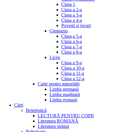
Clasa 1
Clasa a 2-a
Clasa a 3-a
Clasa a 4-a
Povesti si jocuri
Gimnaziu
Clasa a 5-a
Clasa a 6-a
Clasa a 7-a
Clasa a 8-a
Liceu
Clasa a 9-a
Clasa a 10-a
Clasa a 11-a
Clasa a 12-a
Carte pentru minorităţi
Limba germană
Limba maghiară
Limba rromani
Cărţi
Beletristică
LECTURĂ PENTRU COPII
Literatura ROMANĂ
Literatura străină
Psihologie