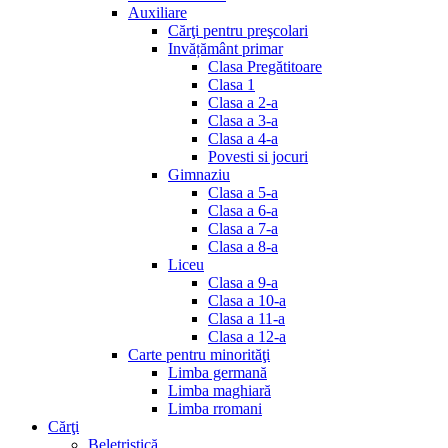
Auxiliare
Cărţi pentru preşcolari
Invățământ primar
Clasa Pregătitoare
Clasa 1
Clasa a 2-a
Clasa a 3-a
Clasa a 4-a
Povesti si jocuri
Gimnaziu
Clasa a 5-a
Clasa a 6-a
Clasa a 7-a
Clasa a 8-a
Liceu
Clasa a 9-a
Clasa a 10-a
Clasa a 11-a
Clasa a 12-a
Carte pentru minorităţi
Limba germană
Limba maghiară
Limba rromani
Cărţi
Beletristică