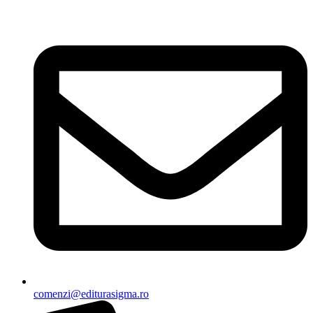
Sari
la
conținut
comenzi@editurasigma.ro