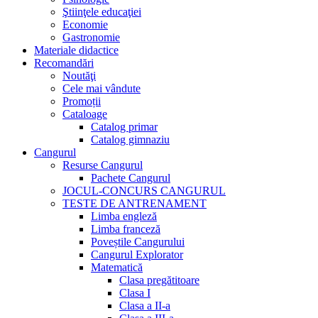
Ştiinţele educaţiei
Economie
Gastronomie
Materiale didactice
Recomandări
Noutăţi
Cele mai vândute
Promoții
Cataloage
Catalog primar
Catalog gimnaziu
Cangurul
Resurse Cangurul
Pachete Cangurul
JOCUL-CONCURS CANGURUL
TESTE DE ANTRENAMENT
Limba engleză
Limba franceză
Poveștile Cangurului
Cangurul Explorator
Matematică
Clasa pregătitoare
Clasa I
Clasa a II-a