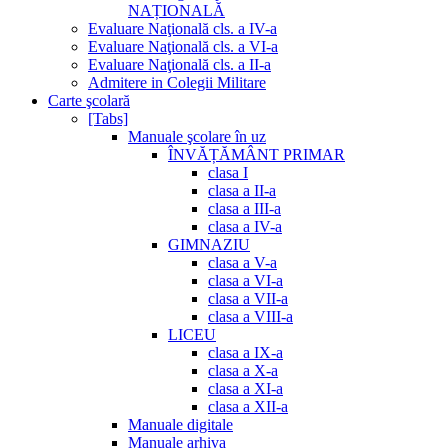
NAȚIONALĂ
Evaluare Naţională cls. a IV-a
Evaluare Naţională cls. a VI-a
Evaluare Naţională cls. a II-a
Admitere in Colegii Militare
Carte şcolară
[Tabs]
Manuale şcolare în uz
ÎNVĂȚĂMÂNT PRIMAR
clasa I
clasa a II-a
clasa a III-a
clasa a IV-a
GIMNAZIU
clasa a V-a
clasa a VI-a
clasa a VII-a
clasa a VIII-a
LICEU
clasa a IX-a
clasa a X-a
clasa a XI-a
clasa a XII-a
Manuale digitale
Manuale arhiva