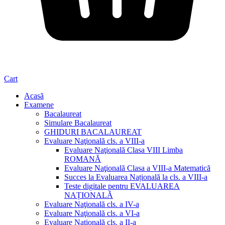
Cart
Acasă
Examene
Bacalaureat
Simulare Bacalaureat
GHIDURI BACALAUREAT
Evaluare Naţională cls. a VIII-a
Evaluare Naţională Clasa VIII Limba
ROMANĂ
Evaluare Naţională Clasa a VIII-a Matematică
Succes la Evaluarea Națională la cls. a VIII-a
Teste digitale pentru EVALUAREA
NAȚIONALĂ
Evaluare Naţională cls. a IV-a
Evaluare Naţională cls. a VI-a
Evaluare Naţională cls. a II-a