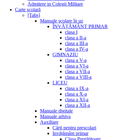
Admitere in Colegii Militare
Carte şcolară
[Tabs]
Manuale şcolare în uz
ÎNVĂȚĂMÂNT PRIMAR
clasa I
clasa a II-a
clasa a III-a
clasa a IV-a
GIMNAZIU
clasa a V-a
clasa a VI-a
clasa a VII-a
clasa a VIII-a
LICEU
clasa a IX-a
clasa a X-a
clasa a XI-a
clasa a XII-a
Manuale digitale
Manuale arhiva
Auxiliare
Cărţi pentru preşcolari
Invățământ primar
Clasa Pregătitoare