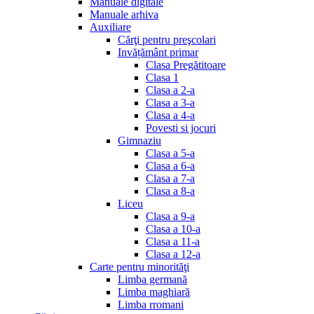
Manuale digitale
Manuale arhiva
Auxiliare
Cărţi pentru preşcolari
Invățământ primar
Clasa Pregătitoare
Clasa 1
Clasa a 2-a
Clasa a 3-a
Clasa a 4-a
Povesti si jocuri
Gimnaziu
Clasa a 5-a
Clasa a 6-a
Clasa a 7-a
Clasa a 8-a
Liceu
Clasa a 9-a
Clasa a 10-a
Clasa a 11-a
Clasa a 12-a
Carte pentru minorităţi
Limba germană
Limba maghiară
Limba rromani