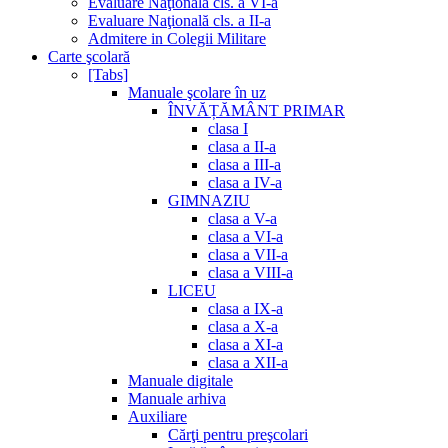
Evaluare Naţională cls. a VI-a
Evaluare Naţională cls. a II-a
Admitere in Colegii Militare
Carte şcolară
[Tabs]
Manuale şcolare în uz
ÎNVĂȚĂMÂNT PRIMAR
clasa I
clasa a II-a
clasa a III-a
clasa a IV-a
GIMNAZIU
clasa a V-a
clasa a VI-a
clasa a VII-a
clasa a VIII-a
LICEU
clasa a IX-a
clasa a X-a
clasa a XI-a
clasa a XII-a
Manuale digitale
Manuale arhiva
Auxiliare
Cărţi pentru preşcolari