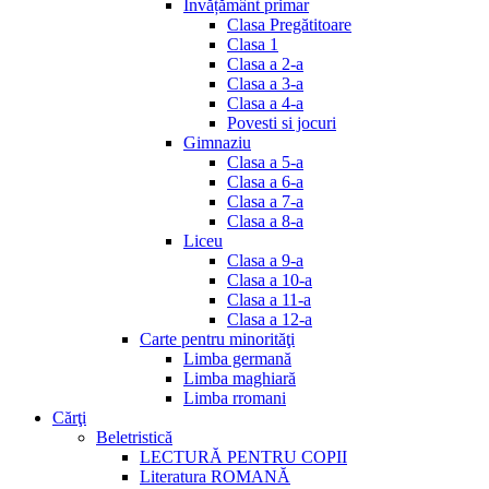
Invățământ primar
Clasa Pregătitoare
Clasa 1
Clasa a 2-a
Clasa a 3-a
Clasa a 4-a
Povesti si jocuri
Gimnaziu
Clasa a 5-a
Clasa a 6-a
Clasa a 7-a
Clasa a 8-a
Liceu
Clasa a 9-a
Clasa a 10-a
Clasa a 11-a
Clasa a 12-a
Carte pentru minorităţi
Limba germană
Limba maghiară
Limba rromani
Cărţi
Beletristică
LECTURĂ PENTRU COPII
Literatura ROMANĂ