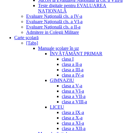
Succes la Evaluarea Națională la cls. a VIII-a
Teste digitale pentru EVALUAREA
NAȚIONALĂ
Evaluare Naţională cls. a IV-a
Evaluare Naţională cls. a VI-a
Evaluare Naţională cls. a II-a
Admitere in Colegii Militare
Carte şcolară
[Tabs]
Manuale şcolare în uz
ÎNVĂȚĂMÂNT PRIMAR
clasa I
clasa a II-a
clasa a III-a
clasa a IV-a
GIMNAZIU
clasa a V-a
clasa a VI-a
clasa a VII-a
clasa a VIII-a
LICEU
clasa a IX-a
clasa a X-a
clasa a XI-a
clasa a XII-a