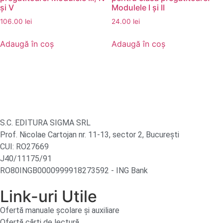
și V
Modulele I și II
106.00
lei
24.00
lei
Adaugă în coș
Adaugă în coș
S.C. EDITURA SIGMA SRL
Prof. Nicolae Cartojan nr. 11-13, sector 2, București
CUI: RO27669
J40/11175/91
RO80INGB0000999918273592 - ING Bank
Link-uri Utile
Ofertă manuale şcolare şi auxiliare
Ofertă cărți de lectură