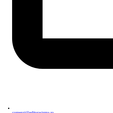
comenzi@editurasigma.ro