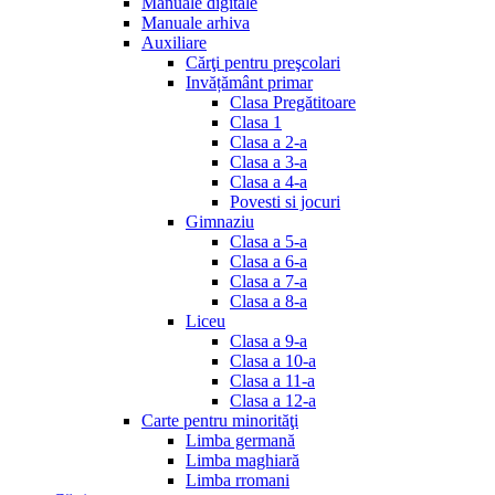
Manuale digitale
Manuale arhiva
Auxiliare
Cărţi pentru preşcolari
Invățământ primar
Clasa Pregătitoare
Clasa 1
Clasa a 2-a
Clasa a 3-a
Clasa a 4-a
Povesti si jocuri
Gimnaziu
Clasa a 5-a
Clasa a 6-a
Clasa a 7-a
Clasa a 8-a
Liceu
Clasa a 9-a
Clasa a 10-a
Clasa a 11-a
Clasa a 12-a
Carte pentru minorităţi
Limba germană
Limba maghiară
Limba rromani