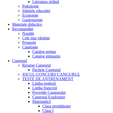
Literatura străină
Psihologie
Ştiinţele educaţiei
Economie
Gastronomie
Materiale didactice
Recomandări
Noutăţi
Cele mai vândute
Promoții
Cataloage
Catalog primar
Catalog gimnaziu
Cangurul
Resurse Cangurul
Pachete Cangurul
JOCUL-CONCURS CANGURUL
TESTE DE ANTRENAMENT
Limba engleză
Limba franceză
Poveștile Cangurului
Cangurul Explorator
Matematică
Clasa pregătitoare
Clasa I