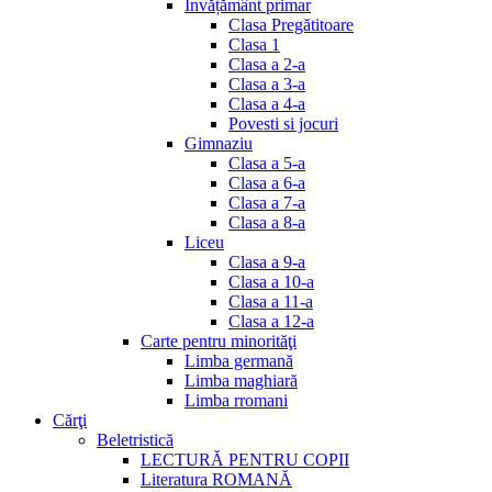
Invățământ primar
Clasa Pregătitoare
Clasa 1
Clasa a 2-a
Clasa a 3-a
Clasa a 4-a
Povesti si jocuri
Gimnaziu
Clasa a 5-a
Clasa a 6-a
Clasa a 7-a
Clasa a 8-a
Liceu
Clasa a 9-a
Clasa a 10-a
Clasa a 11-a
Clasa a 12-a
Carte pentru minorităţi
Limba germană
Limba maghiară
Limba rromani
Cărţi
Beletristică
LECTURĂ PENTRU COPII
Literatura ROMANĂ