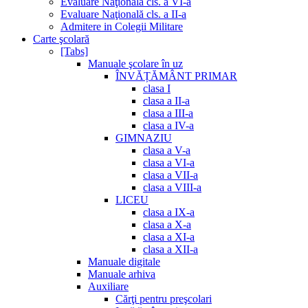
Evaluare Naţională cls. a VI-a
Evaluare Naţională cls. a II-a
Admitere in Colegii Militare
Carte şcolară
[Tabs]
Manuale şcolare în uz
ÎNVĂȚĂMÂNT PRIMAR
clasa I
clasa a II-a
clasa a III-a
clasa a IV-a
GIMNAZIU
clasa a V-a
clasa a VI-a
clasa a VII-a
clasa a VIII-a
LICEU
clasa a IX-a
clasa a X-a
clasa a XI-a
clasa a XII-a
Manuale digitale
Manuale arhiva
Auxiliare
Cărţi pentru preşcolari