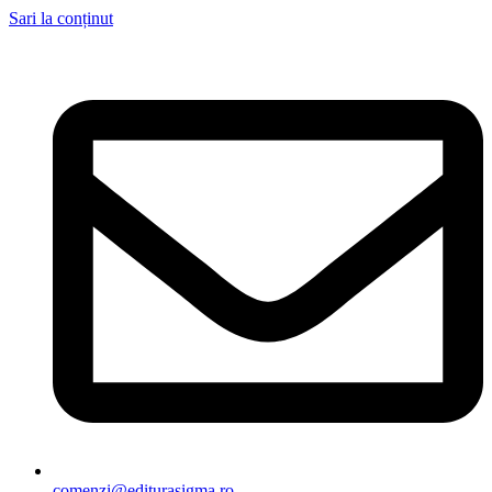
Sari la conținut
comenzi@editurasigma.ro