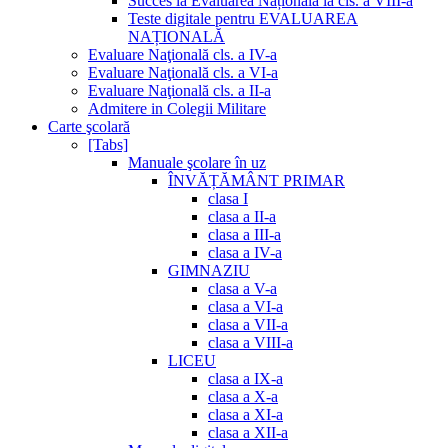
Succes la Evaluarea Națională la cls. a VIII-a
Teste digitale pentru EVALUAREA
NAȚIONALĂ
Evaluare Naţională cls. a IV-a
Evaluare Naţională cls. a VI-a
Evaluare Naţională cls. a II-a
Admitere in Colegii Militare
Carte şcolară
[Tabs]
Manuale şcolare în uz
ÎNVĂȚĂMÂNT PRIMAR
clasa I
clasa a II-a
clasa a III-a
clasa a IV-a
GIMNAZIU
clasa a V-a
clasa a VI-a
clasa a VII-a
clasa a VIII-a
LICEU
clasa a IX-a
clasa a X-a
clasa a XI-a
clasa a XII-a