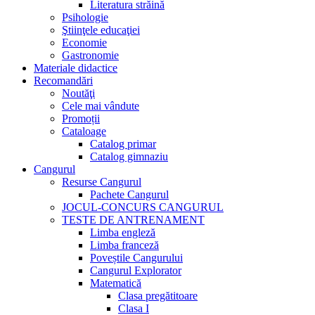
Literatura străină
Psihologie
Ştiinţele educaţiei
Economie
Gastronomie
Materiale didactice
Recomandări
Noutăţi
Cele mai vândute
Promoții
Cataloage
Catalog primar
Catalog gimnaziu
Cangurul
Resurse Cangurul
Pachete Cangurul
JOCUL-CONCURS CANGURUL
TESTE DE ANTRENAMENT
Limba engleză
Limba franceză
Poveștile Cangurului
Cangurul Explorator
Matematică
Clasa pregătitoare
Clasa I