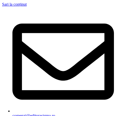
Sari la conținut
comenzi@editurasigma.ro