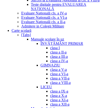
Succes la Evaluarea Națională la cls. a VIII-a
Teste digitale pentru EVALUAREA
NAȚIONALĂ
Evaluare Naţională cls. a IV-a
Evaluare Naţională cls. a VI-a
Evaluare Naţională cls. a II-a
Admitere in Colegii Militare
Carte şcolară
[Tabs]
Manuale şcolare în uz
ÎNVĂȚĂMÂNT PRIMAR
clasa I
clasa a II-a
clasa a III-a
clasa a IV-a
GIMNAZIU
clasa a V-a
clasa a VI-a
clasa a VII-a
clasa a VIII-a
LICEU
clasa a IX-a
clasa a X-a
clasa a XI-a
clasa a XII-a