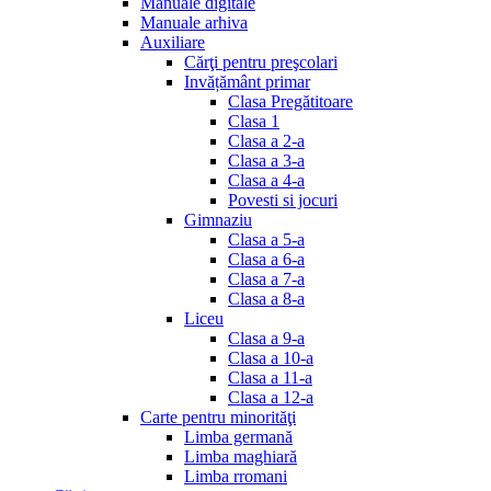
Manuale digitale
Manuale arhiva
Auxiliare
Cărţi pentru preşcolari
Invățământ primar
Clasa Pregătitoare
Clasa 1
Clasa a 2-a
Clasa a 3-a
Clasa a 4-a
Povesti si jocuri
Gimnaziu
Clasa a 5-a
Clasa a 6-a
Clasa a 7-a
Clasa a 8-a
Liceu
Clasa a 9-a
Clasa a 10-a
Clasa a 11-a
Clasa a 12-a
Carte pentru minorităţi
Limba germană
Limba maghiară
Limba rromani