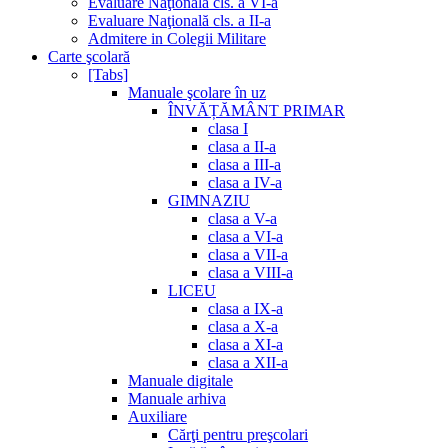
Evaluare Naţională cls. a VI-a
Evaluare Naţională cls. a II-a
Admitere in Colegii Militare
Carte şcolară
[Tabs]
Manuale şcolare în uz
ÎNVĂȚĂMÂNT PRIMAR
clasa I
clasa a II-a
clasa a III-a
clasa a IV-a
GIMNAZIU
clasa a V-a
clasa a VI-a
clasa a VII-a
clasa a VIII-a
LICEU
clasa a IX-a
clasa a X-a
clasa a XI-a
clasa a XII-a
Manuale digitale
Manuale arhiva
Auxiliare
Cărţi pentru preşcolari