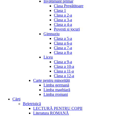
Invățământ primar
Clasa Pregătitoare
Clasa 1
Clasa a 2-a
Clasa a 3-a
Clasa a 4-a
Povesti si jocuri
Gimnaziu
Clasa a 5-a
Clasa a 6-a
Clasa a 7-a
Clasa a 8-a
Liceu
Clasa a 9-a
Clasa a 10-a
Clasa a 11-a
Clasa a 12-a
Carte pentru minorităţi
Limba germană
Limba maghiară
Limba rromani
Cărţi
Beletristică
LECTURĂ PENTRU COPII
Literatura ROMANĂ