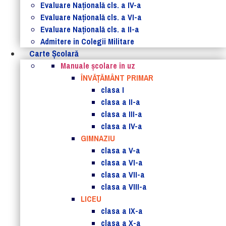
Evaluare Naţională cls. a IV-a
Evaluare Naţională cls. a VI-a
Evaluare Naţională cls. a II-a
Admitere in Colegii Militare
Carte Şcolară
Manuale şcolare în uz
ÎNVĂȚĂMÂNT PRIMAR
clasa I
clasa a II-a
clasa a III-a
clasa a IV-a
GIMNAZIU
clasa a V-a
clasa a VI-a
clasa a VII-a
clasa a VIII-a
LICEU
clasa a IX-a
clasa a X-a