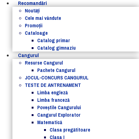
Recomandări
Noutăţi
Cele mai vândute
Promoții
Cataloage
Catalog primar
Catalog gimnaziu
Cangurul
Resurse Cangurul
Pachete Cangurul
JOCUL-CONCURS CANGURUL
TESTE DE ANTRENAMENT
Limba engleză
Limba franceză
Poveștile Cangurului
Cangurul Explorator
Matematică
Clasa pregătitoare
Clasa I