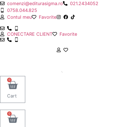
Sari
comenzi@editurasigma.ro
021.2434052
la
0758.044.825
conținut
Contul meu
Favorite
CONECTARE CLIENT
Favorite
0
Cart
0