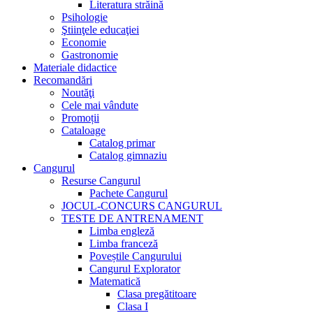
Literatura străină
Psihologie
Ştiinţele educaţiei
Economie
Gastronomie
Materiale didactice
Recomandări
Noutăţi
Cele mai vândute
Promoții
Cataloage
Catalog primar
Catalog gimnaziu
Cangurul
Resurse Cangurul
Pachete Cangurul
JOCUL-CONCURS CANGURUL
TESTE DE ANTRENAMENT
Limba engleză
Limba franceză
Poveștile Cangurului
Cangurul Explorator
Matematică
Clasa pregătitoare
Clasa I