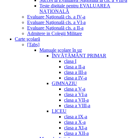
Succes la Evaluarea Națională la cls. a VIII-a
Teste digitale pentru EVALUAREA
NAȚIONALĂ
Evaluare Naţională cls. a IV-a
Evaluare Naţională cls. a VI-a
Evaluare Naţională cls. a II-a
Admitere in Colegii Militare
Carte şcolară
[Tabs]
Manuale şcolare în uz
ÎNVĂȚĂMÂNT PRIMAR
clasa I
clasa a II-a
clasa a III-a
clasa a IV-a
GIMNAZIU
clasa a V-a
clasa a VI-a
clasa a VII-a
clasa a VIII-a
LICEU
clasa a IX-a
clasa a X-a
clasa a XI-a
clasa a XII-a