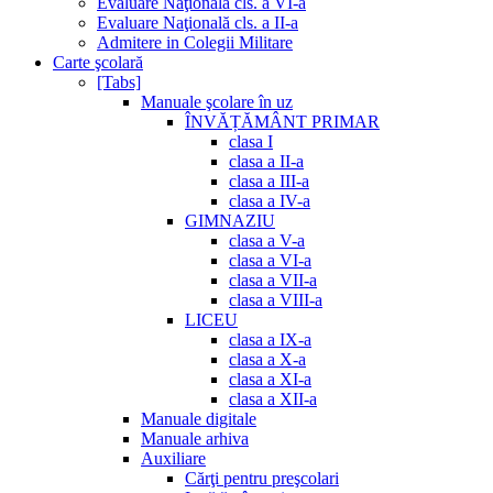
Evaluare Naţională cls. a VI-a
Evaluare Naţională cls. a II-a
Admitere in Colegii Militare
Carte şcolară
[Tabs]
Manuale şcolare în uz
ÎNVĂȚĂMÂNT PRIMAR
clasa I
clasa a II-a
clasa a III-a
clasa a IV-a
GIMNAZIU
clasa a V-a
clasa a VI-a
clasa a VII-a
clasa a VIII-a
LICEU
clasa a IX-a
clasa a X-a
clasa a XI-a
clasa a XII-a
Manuale digitale
Manuale arhiva
Auxiliare
Cărţi pentru preşcolari