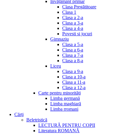
Invățământ primar
Clasa Pregătitoare
Clasa 1
Clasa a 2-a
Clasa a 3-a
Clasa a 4-a
Povesti si jocuri
Gimnaziu
Clasa a 5-a
Clasa a 6-a
Clasa a 7-a
Clasa a 8-a
Liceu
Clasa a 9-a
Clasa a 10-a
Clasa a 11-a
Clasa a 12-a
Carte pentru minorităţi
Limba germană
Limba maghiară
Limba rromani
Cărţi
Beletristică
LECTURĂ PENTRU COPII
Literatura ROMANĂ