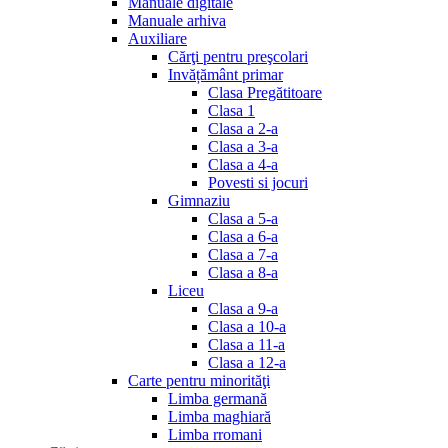
Manuale digitale
Manuale arhiva
Auxiliare
Cărţi pentru preşcolari
Invățământ primar
Clasa Pregătitoare
Clasa 1
Clasa a 2-a
Clasa a 3-a
Clasa a 4-a
Povesti si jocuri
Gimnaziu
Clasa a 5-a
Clasa a 6-a
Clasa a 7-a
Clasa a 8-a
Liceu
Clasa a 9-a
Clasa a 10-a
Clasa a 11-a
Clasa a 12-a
Carte pentru minorităţi
Limba germană
Limba maghiară
Limba rromani