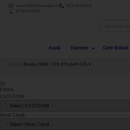
comenzi@editurasigma.ro
021.2434052
0758.044.825
Acasă
Examene
Carte Şcolară
Acasă
/ Produs ISBN / 978-973-649-535-9
Filters
CATEGORII
Nivel Clasă