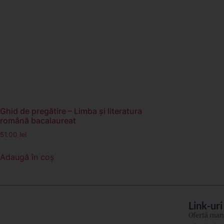
Ghid de pregătire – Limba și literatura
română bacalaureat
51.00
lei
Adaugă în coș
Link-uri
Ofertă manu