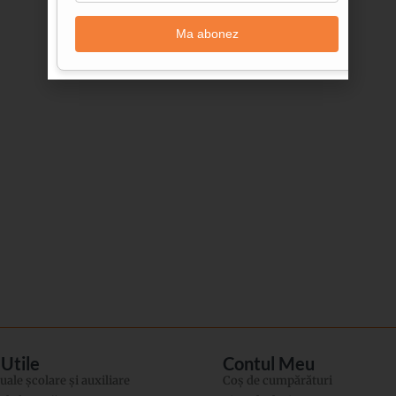
Ma abonez
 Utile
Contul Meu
ale şcolare şi auxiliare
Coș de cumpărături