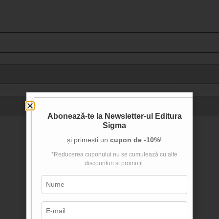
clasa a VI-a
clasa a VII-a
clasa a VIII-a
clasa a IX-a
clasa a X-a
clasa a XI-a
Abonează-te la
Newsletter-ul Editura
clasa a XII-a
Sigma
și primești un
cupon de -10%
!
*Reducerea cuponului nu se cumulează cu alte
discounturi și promoții.