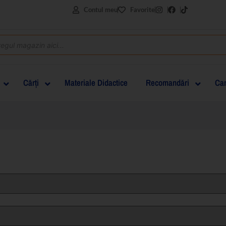
Contul meu
Favorite
Cărţi
Materiale Didactice
Recomandări
Can
clasa I
clasa a II-a
clasa a III-a
clasa a IV-a
clasa a V-a